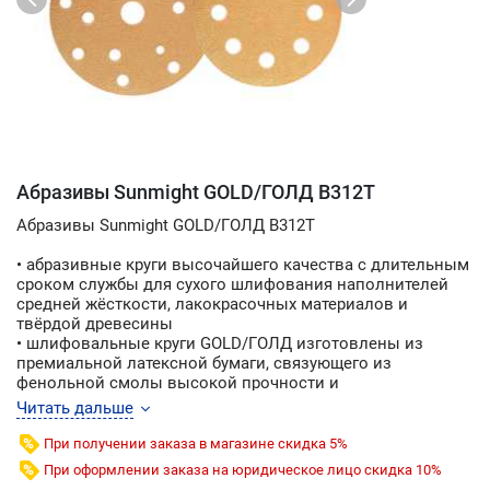
Абразивы Sunmight GOLD/ГОЛД B312T
Абразивы Sunmight GOLD/ГОЛД B312T
• абразивные круги высочайшего качества с длительным
сроком службы для сухого шлифования наполнителей
средней жёсткости, лакокрасочных материалов и
твёрдой древесины
• шлифовальные круги GOLD/ГОЛД изготовлены из
премиальной латексной бумаги, связующего из
фенольной смолы высокой прочности и
высококачественного закаленного оксида алюминия
Читать дальше
• высокие режущие свойства без «забивания» материала
• равномерное распределение отверстий и высокие
При получении заказа в магазине скидка 5%
режущие свойства позволяют кругу выполнять свои
При оформлении заказа на юридическое лицо скидка 10%
функции без забивания материалом