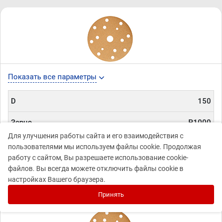
Показать все параметры
D
150
Зерно
P1000
Для улучшения работы сайта и его взаимодействия с
Артикул
44320
пользователями мы используем файлы cookie. Продолжая
работу с сайтом, Вы разрешаете использование cookie-
файлов. Вы всегда можете отключить файлы cookie в
31 ₽
44 ₽
Под заказ
В корзину
настройках Вашего браузера.
Принять