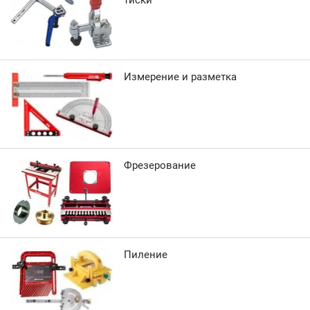
тиски
Измерение и разметка
Фрезерование
Пиление