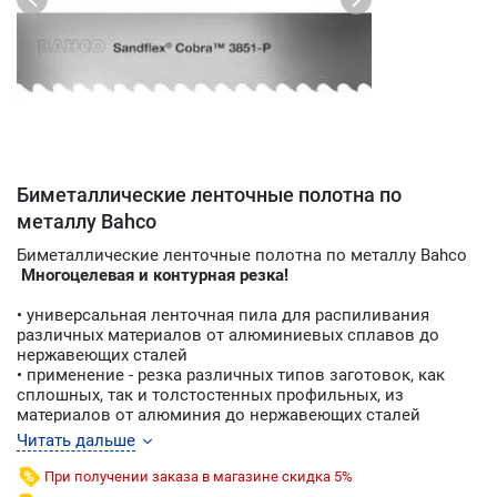
Биметаллические ленточные полотна по
металлу Bahco
Биметаллические ленточные полотна по металлу Bahco
Многоцелевая и контурная резка!
• универсальная ленточная пила для распиливания
различных материалов от алюминиевых сплавов до
нержавеющих сталей
• применение - резка различных типов заготовок, как
сплошных, так и толстостенных профильных, из
материалов от алюминия до нержавеющих сталей
• вершины зубьев из быстрорежущей стали М 42
Читать дальше
обеспечивают тепло- и износоустойчивость и
долговечность полотна
При получении заказа в магазине скидка 5%
• в отличие от пил других производителей пил, материал