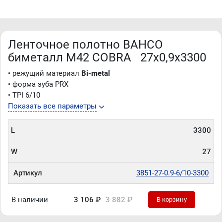
Ленточное полотно BAHCO
биметалл M42 COBRA 27х0,9х3300
• режущий материал
Bi-metal
• форма зуба PRX
• TPI 6/10
Показать все параметры
L
3300
W
27
Артикул
3851-27-0.9-6/10-3300
В наличии
3 106 ₽
3 882 ₽
В корзину