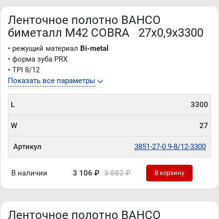
Ленточное полотно BAHCO
биметалл M42 COBRA 27х0,9х3300
• режущий материал
Bi-metal
• форма зуба PRX
• TPI 8/12
Показать все параметры
L
3300
W
27
Артикул
3851-27-0.9-8/12-3300
В наличии
3 106 ₽
3 882 ₽
В корзину
Ленточное полотно BAHCO