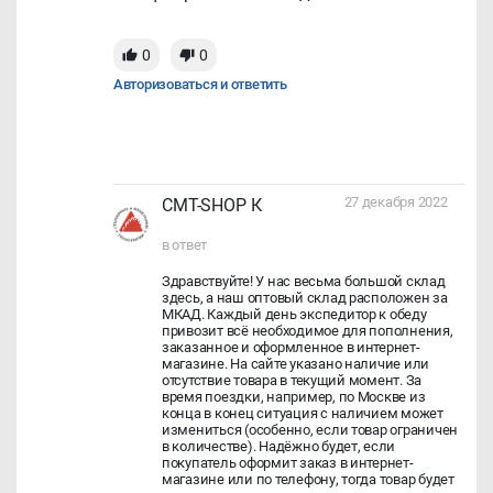
0
0
Авторизоваться и ответить
27 декабря 2022
CMT-SHOP К
в ответ
Здравствуйте! У нас весьма большой склад
здесь, а наш оптовый склад расположен за
МКАД. Каждый день экспедитор к обеду
привозит всё необходимое для пополнения,
заказанное и оформленное в интернет-
магазине. На сайте указано наличие или
отсутствие товара в текущий момент. За
время поездки, например, по Москве из
конца в конец ситуация с наличием может
измениться (особенно, если товар ограничен
в количестве). Надёжно будет, если
покупатель оформит заказ в интернет-
магазине или по телефону, тогда товар будет