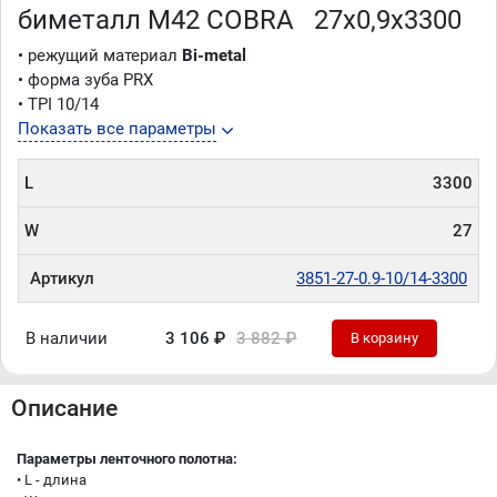
биметалл M42 COBRA 27х0,9х3300
• режущий материал
Bi-metal
• форма зуба PRX
• TPI 10/14
Показать все параметры
L
3300
W
27
Артикул
3851-27-0.9-10/14-3300
В наличии
3 106 ₽
3 882 ₽
В корзину
Описание
Параметры ленточного полотна:
• L - длина