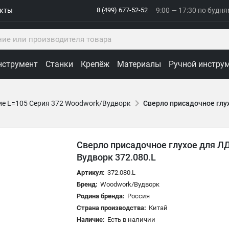
акты
8 (499) 677-52-52
9:00 — 17:30 по будн
нструмент
Станки
Крепёж
Материалы
Ручной инстру
ие L=105 Серия 372 Woodwork/Вудворк
Сверло присадочное глу
Сверло присадочное глухое для Л
Вудворк 372.080.L
Артикул:
372.080.L
Бренд:
Woodwork/Вудворк
Родина бренда:
Россия
Страна производства:
Китай
Наличие:
Есть в наличии