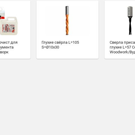
очист для
Глухие свёрла L=105
Сверла прис
румента
S=Ø10x30
глухие L=57 С
ворк
Woodwork/Ву