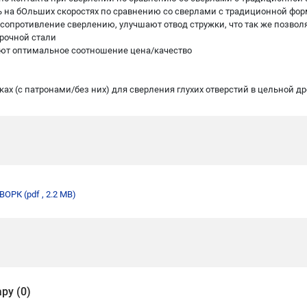
ть на бОльших скоростях по сравнению со сверлами с традиционной фо
т сопротивление сверлению, улучшают отвод стружки, что так же позво
рочной стали
меют оптимальное соотношение цена/качество
х (с патронами/без них) для сверления глухих отверстий в цельной др
ДВОРК
(pdf , 2.2 MB)
ру (0)