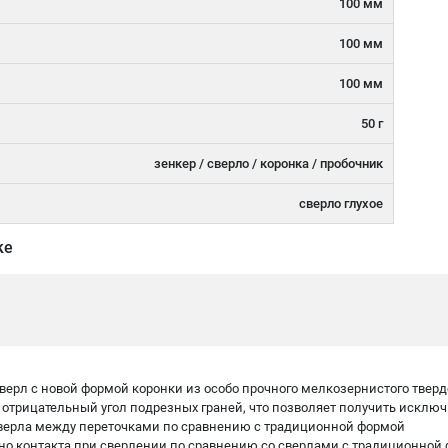
100 мм
100 мм
100 мм
50 г
зенкер / сверло / коронка / пробочник
сверло глухое
ке
ерл с новой формой коронки из особо прочного мелкозернистого тверд
т отрицательный угол подрезных граней, что позволяет получить исклю
сверла между переточками по сравнению с традиционной формой
но контакта при сверлении по сравнению со сверлами с традиционной 