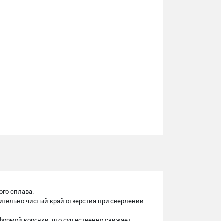
ого сплава.
чительно чистый край отверстия при сверлении
формой коронки, что существенно снижает