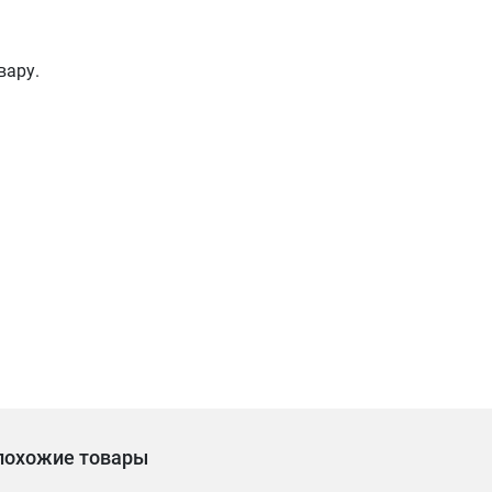
вару.
похожие товары