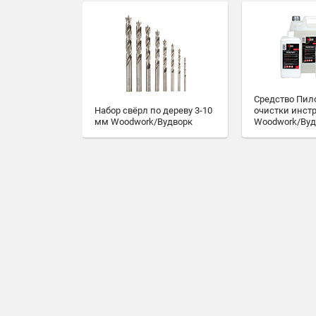
Средство Пил
очистки инст
Набор свёрл по дереву 3-10
Woodwork/Вуд
мм Woodwork/Вудворк