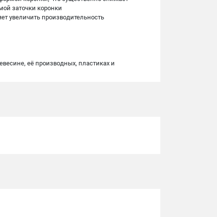
рмой заточки коронки
ляет увеличить производительность
евесине, её производных, пластиках и