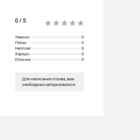
0 / 5
Ужасно
0
Плохо
0
Неплохо
0
Хорошо
0
Отлично
0
Для написания отзыва, вам
необходимо
авторизоваться
.