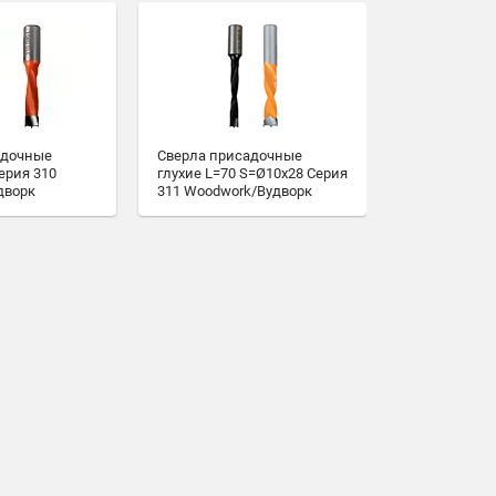
адочные
Сверла присадочные
ерия 310
глухие L=70 S=Ø10x28 Серия
дворк
311 Woodwork/Вудворк