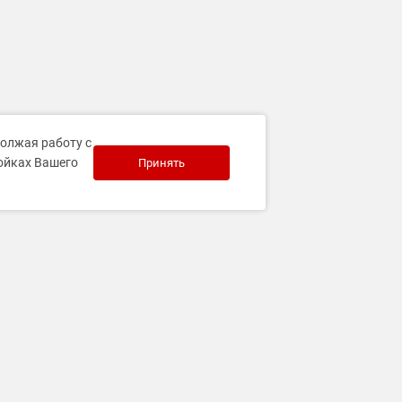
должая работу с
ройках Вашего
Принять