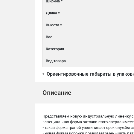
Ширина *
Длина *
Высота *
Вес
Категория
Вид товара
Ориентировочные габариты в упаков
*
Описание
Представляем новую индустриальную линейку св
• специальная форма заточки этого сверла имее
• такая форма граней увеличивает срок службы 
• новая форма коронки позволяет уменьшить пят