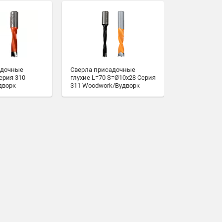
адочные
Сверла присадочные
ерия 310
глухие L=70 S=Ø10x28 Серия
дворк
311 Woodwork/Вудворк