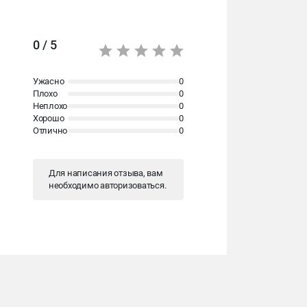
0 / 5
Ужасно
0
Плохо
0
Неплохо
0
Хорошо
0
Отлично
0
Для написания отзыва, вам
необходимо
авторизоваться
.