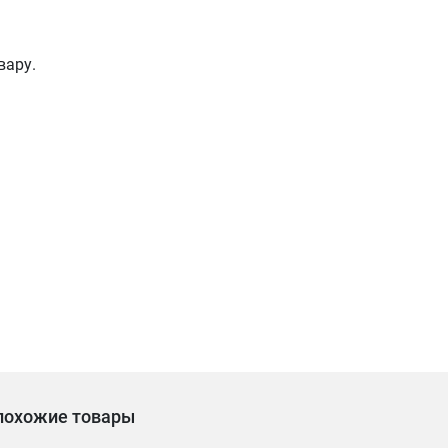
вару.
похожие товары