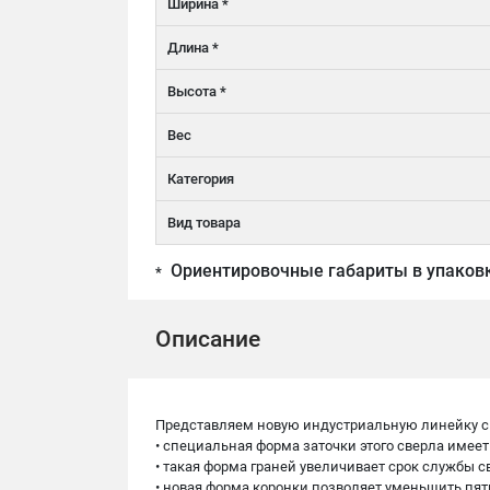
Ширина *
Длина *
Высота *
Вес
Категория
Вид товара
Ориентировочные габариты в упаков
*
Описание
Представляем новую индустриальную линейку св
• специальная форма заточки этого сверла имее
• такая форма граней увеличивает срок службы 
• новая форма коронки позволяет уменьшить пят