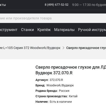
акты
8 (499) 677-52-52
9:00 — 17:30 по будн
нструмент
Станки
Крепёж
Материалы
Ручной инстру
ие L=105 Серия 372 Woodwork/Вудворк
Сверло присадочное глу
Сверло присадочное глухое для Л
Вудворк 372.070.R
Артикул:
372.070.R
Бренд:
Woodwork/Вудворк
Родина бренда:
Россия
Страна производства:
Китай
Наличие:
Есть в наличии