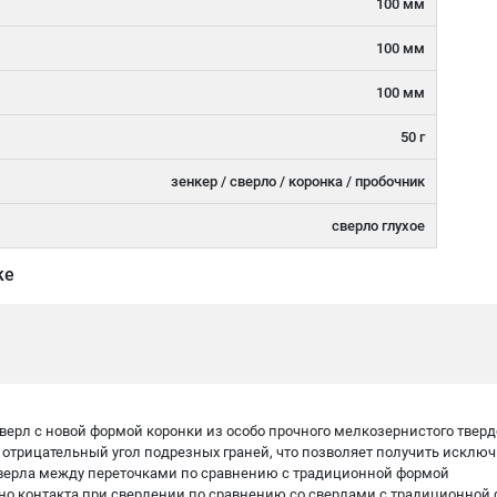
100 мм
100 мм
100 мм
50 г
зенкер / сверло / коронка / пробочник
сверло глухое
ке
ерл с новой формой коронки из особо прочного мелкозернистого тверд
т отрицательный угол подрезных граней, что позволяет получить исклю
сверла между переточками по сравнению с традиционной формой
но контакта при сверлении по сравнению со сверлами с традиционной 