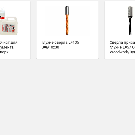
очист для
Глухие свёрла L=105
Сверла прис
румента
S=Ø10x30
глухие L=57 С
ворк
Woodwork/Ву