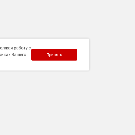
должая работу с
ройках Вашего
Принять