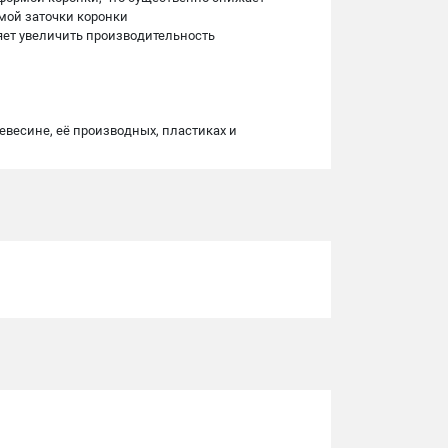
рмой заточки коронки
ляет увеличить производительность
евесине, её производных, пластиках и