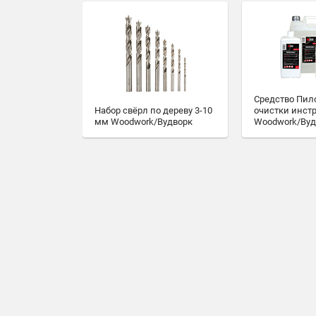
Средство Пил
очистки инст
Набор свёрл по дереву 3-10
Woodwork/Вуд
мм Woodwork/Вудворк