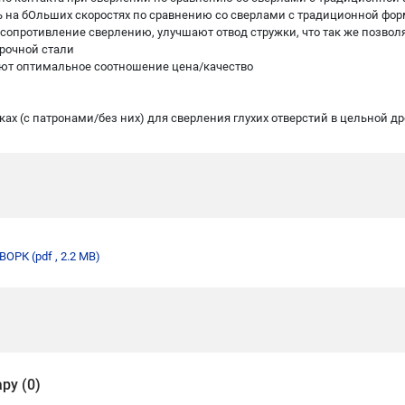
ть на бОльших скоростях по сравнению со сверлами с традиционной фо
т сопротивление сверлению, улучшают отвод стружки, что так же позво
рочной стали
меют оптимальное соотношение цена/качество
х (с патронами/без них) для сверления глухих отверстий в цельной др
ДВОРК
(pdf , 2.2 MB)
ру (0)