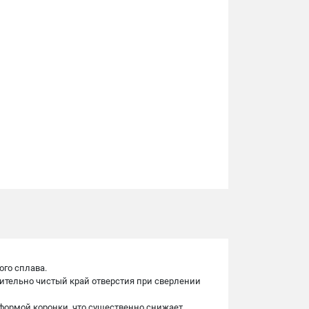
ого сплава.
чительно чистый край отверстия при сверлении
формой коронки, что существенно снижает