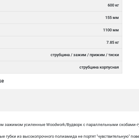
600 кг
155 мм
1100 мм
7.85 кг
струбцина / зажим / прижим / тиски
струбцина корпусная
ке
ым зажимом усиленные Woodwork/Вудворк с параллельными скобами-гу
е губки из высокопрочного полиамида не портят ''чувствительную'' пов