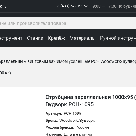
акты
8 (499) 677-52-52
9:00 — 17:30 по будн
нструмент
Станки
Крепёж
Материалы
Ручной инстру
параллельным винтовым зажимом усиленные PCH Woodwork/Вудво
00 кг)
Струбцина параллельная 1000х95 (
Вудворк PCH-1095
Артикул:
PCH-1095
Бренд:
Woodwork/Вудворк
Родина бренда:
Россия
Наличие:
Есть в наличии