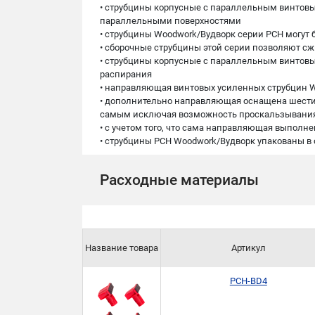
• cтрубцины корпусные с параллельным винтов
параллельными поверхностями
• струбцины Woodwork/Вудворк серии PCH могут 
• сборочные струбцины этой серии позволяют сж
• струбцины корпусные с параллельным винтов
распирания
• направляющая винтовых усиленных струбцин W
• дополнительно направляющая оснащена шестис
самым исключая возможность проскальзывания 
• с учетом того, что сама направляющая выполнен
• струбцины PCH Woodwork/Вудворк упакованы в
Расходные материалы
Название товара
Артикул
PCH-BD4