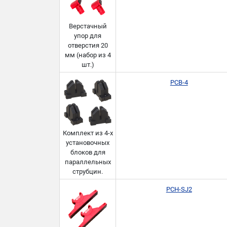
Верстачный
упор для
отверстия 20
мм (набор из 4
шт.)
PCB-4
Комплект из 4-х
установочных
блоков для
параллельных
струбцин.
PCH-SJ2