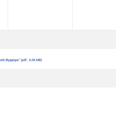
ork/Вудворк"
(pdf , 6.06 MB)