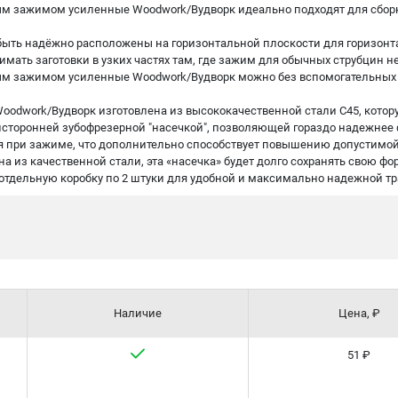
ым зажимом усиленные Woodwork/Вудворк идеально подходят для сбор
быть надёжно расположены на горизонтальной плоскости для горизонта
имать заготовки в узких частях там, где зажим для обычных струбцин н
ым зажимом усиленные Woodwork/Вудворк можно без вспомогательных 
oodwork/Вудворк изготовлена из высококачественной стали C45, котор
торонней зубофрезерной "насечкой", позволяющей гораздо надежнее ф
при зажиме, что дополнительно способствует повышению допустимой
а из качественной стали, эта «насечка» будет долго сохранять свою фор
 отдельную коробку по 2 штуки для удобной и максимально надежной т
Наличие
Цена, ₽
51 ₽