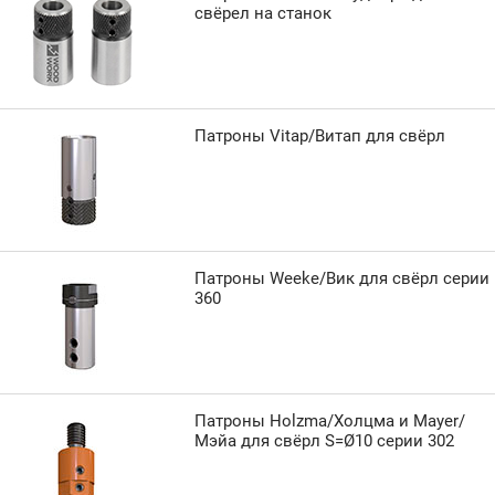
свёрел на станок
Патроны Vitap/Витап для свёрл
Патроны Weeke/Вик для свёрл серии
360
Патроны Holzma/Холцма и Mayer/
Мэйа для свёрл S=Ø10 серии 302