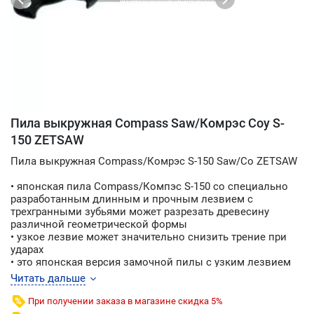
Пила выкружная Compass Saw/Комрэс Соу S-
150 ZETSAW
Пила выкружная Compass/Комрэс S-150 Saw/Со ZETSAW
• японская пила Compass/Компэс S-150 со специально
разработанным длинным и прочным лезвием с
трехгранными зубьями может разрезать древесину
различной геометрической формы
• узкое лезвие может значительно снизить трение при
ударах
• это японская версия замочной пилы с узким лезвием
разработана специально для крутых поворотов с
Читать дальше
минимальным трением
• режущая кромка подвергалась ударной импульсной
При получении заказа в магазине скидка 5%
закалке и отличается превосходной прочностью и