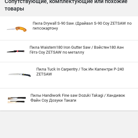
Сопутствующие, комплектующие или похожие
товары
Пила Drywall S-90 Saw /Драйвэл S-90 Соу ZETSAW по
гипсокартону
Пила Waistern180 Iron Gutter Saw / Вэйстен180 Аэн
Гётэ Соу ZETSAW по металлу
Пила Tuck In Carpentry / Ток Ин Капентри P-240
ZETSAW
Пилы Handiwork Fine saw Dozuki Takagi / Хандивок
Файн Соу Дозуки Такаги