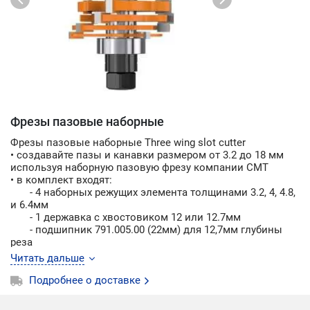
Фрезы пазовые наборные
Фрезы пазовые наборные Three wing slot cutter
• cоздавайте пазы и канавки размером от 3.2 до 18 мм
используя наборную пазовую фрезу компании CMT
• в комплект входят:
- 4 наборных режущих элемента толщинами 3.2, 4, 4.8,
и 6.4мм
- 1 державка с хвостовиком 12 или 12.7мм
- подшипник 791.005.00 (22мм) для 12,7мм глубины
реза
- 17 шайб (0.1мм - 8шт., 0.5мм - 4шт., 1мм - 3шт. и 4мм -
Читать дальше
2шт)
Подробнее о доставке
Предупреждение:
никогда не используйте наборную
фрезу без шайб между режущими элементами