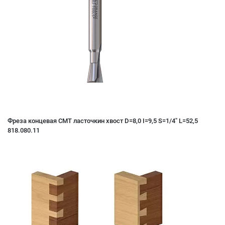
Фреза концевая CMT ласточкин хвост D=8,0 I=9,5 S=1/4" L=52,5
818.080.11