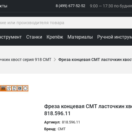
акты
8 (499) 677-52-52
9:00 — 17:30 по будн
нструмент
Станки
Крепёж
Материалы
Ручной инстру
чкин хвост серия 918 CMT
Фреза концевая CMT ласточкин хвост 
Фреза концевая CMT ласточкин хвос
818.596.11
Артикул:
818.596.11
Бренд:
CMT