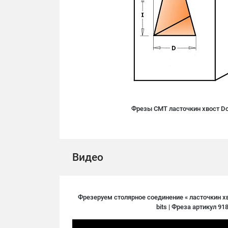
Фрезы CMT ласточкин хвост Dove
Видео
Фрезеруем столярное соединение « ласточкин хво
bits | Фреза артикул 91