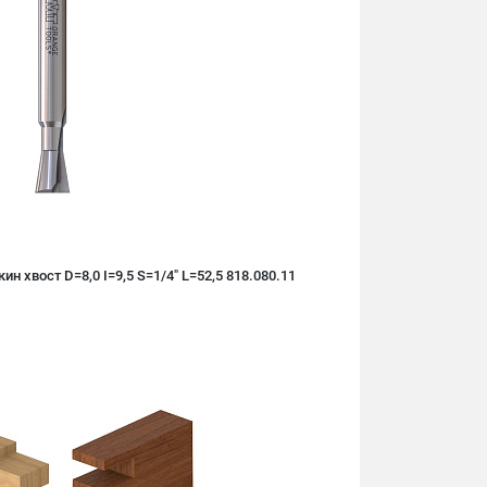
н хвост D=8,0 I=9,5 S=1/4" L=52,5 818.080.11