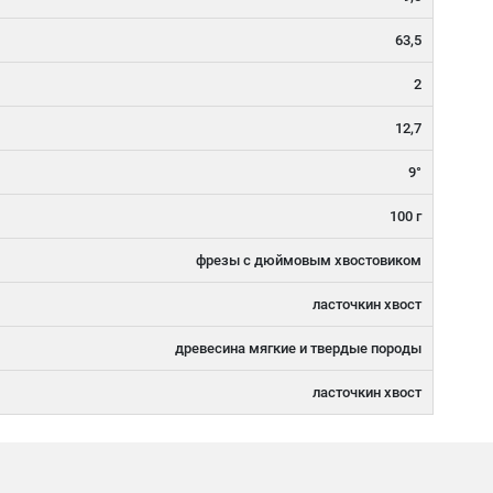
63,5
2
12,7
9°
100 г
фрезы с дюймовым хвостовиком
ласточкин хвост
древесина мягкие и твердые породы
ласточкин хвост