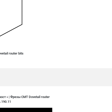
tail router bits
ст » | Фрезы CMT Dovetail router
8.190.11