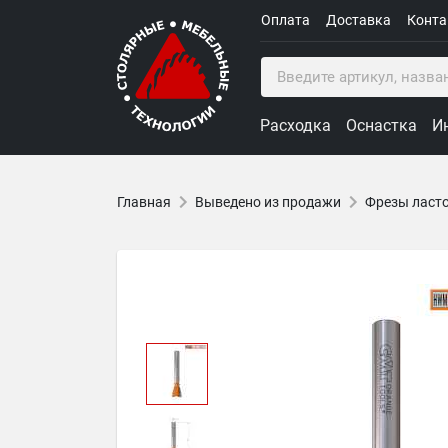
Оплата
Доставка
Конт
Расходка
Оснастка
И
Главная
Выведено из продажи
Фрезы ласто