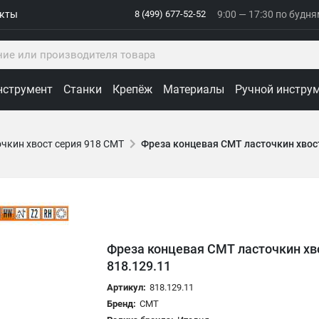
акты
8 (499) 677-52-52
9:00 — 17:30 по будн
нструмент
Станки
Крепёж
Материалы
Ручной инстру
чкин хвост серия 918 CMT
Фреза концевая CMT ласточкин хвост 
Фреза концевая CMT ласточкин хвос
818.129.11
Артикул:
818.129.11
Бренд:
CMT