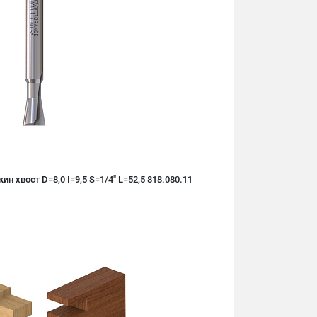
н хвост D=8,0 I=9,5 S=1/4" L=52,5 818.080.11