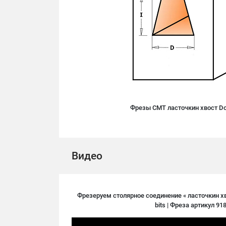
Фрезы CMT ласточкин хвост Dove
Видео
Фрезеруем столярное соединение « ласточкин хво
bits | Фреза артикул 91