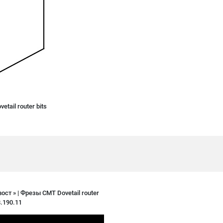
tail router bits
ст » | Фрезы CMT Dovetail router
8.190.11