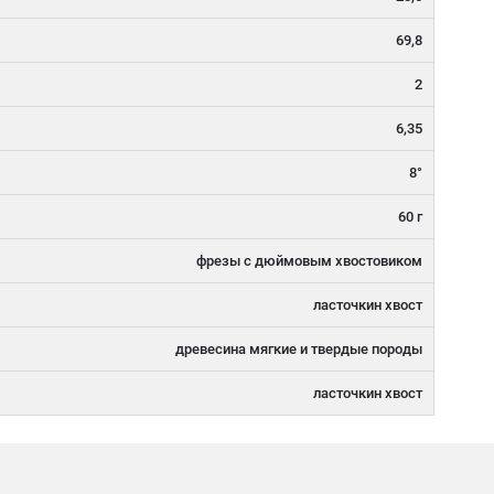
69,8
2
6,35
8°
60 г
фрезы с дюймовым хвостовиком
ласточкин хвост
древесина мягкие и твердые породы
ласточкин хвост