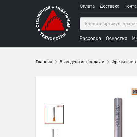
Оплата
Доставка
Конт
Расходка
Оснастка
И
Главная
Выведено из продажи
Фрезы ласто