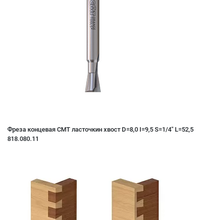
Фреза концевая CMT ласточкин хвост D=8,0 I=9,5 S=1/4" L=52,5
818.080.11