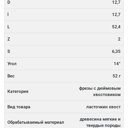
D
12,7
l
12,7
L
52,4
Z
2
S
6,35
Угол
14°
Вес
52 г
фрезы с дюймовым
Категория
хвостовиком
Вид товара
ласточкин хвост
древесина мягкие и
Обрабатываемый материал
твердые породы