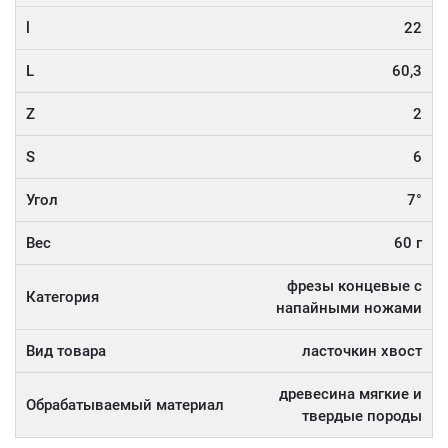
l
22
L
60,3
Z
2
S
6
Угол
7°
Вес
60 г
фрезы концевые с
Категория
напайными ножами
Вид товара
ласточкин хвост
древесина мягкие и
Обрабатываемый материал
твердые породы