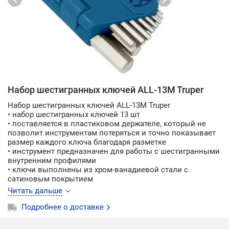
Набор шестигранных ключей ALL-13M Truper
Набор шестигранных ключей ALL-13M Truper
• набор шестигранных ключей 13 шт
• поставляется в пластиковом держателе, который не
позволит инструментам потеряться и точно показывает
размер каждого ключа благодаря разметке
• инструмент предназначен для работы с шестигранными
внутренним профилями
• ключи выполнены из хром-ванадиевой стали с
сатиновым покрытием
• размер 1,3-1,5-2-2,5-3-3,5-4-4,5-5-5,5-6-8-10 мм
Читать дальше
• упаковка блистер
Подробнее о доставке
Производство Truper (Mексика)