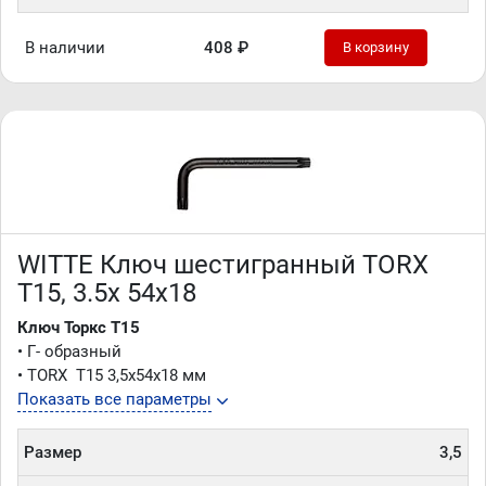
В наличии
408 ₽
В корзину
WITTE Ключ шестигранный TORX
Т15, 3.5х 54х18
Ключ Торкс
Т15
• Г- образный
• TORX Т15 3,5x54х18 мм
Показать все параметры
Размер
3,5