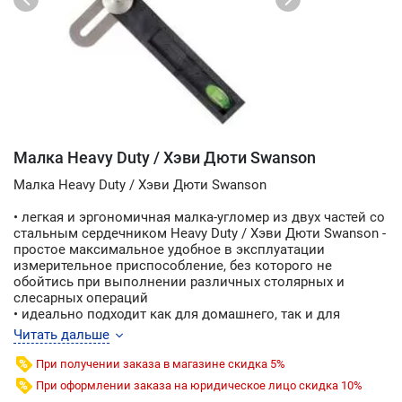
Малка Heavy Duty / Хэви Дюти Swanson
Малка Heavy Duty / Хэви Дюти Swanson
• легкая и эргономичная малка-угломер из двух частей со
стальным сердечником Heavy Duty / Хэви Дюти Swanson -
простое максимальное удобное в эксплуатации
измерительное приспособление, без которого не
обойтись при выполнении различных столярных и
слесарных операций
• идеально подходит как для домашнего, так и для
профессионального использования
Читать дальше
• малка Swanson TF050 предназначена для маркировки,
измерения и переноса углов
При получении заказа в магазине скидка 5%
• инструмент также может использоваться как
При оформлении заказа на юридическое лицо скидка 10%
глубиномер для многих строительных и