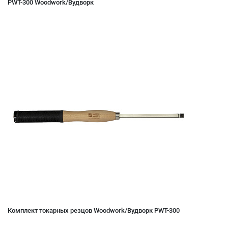
PWT-300 Woodwork/Вудворк
Комплект токарных резцов Woodwork/Вудворк PWT-300