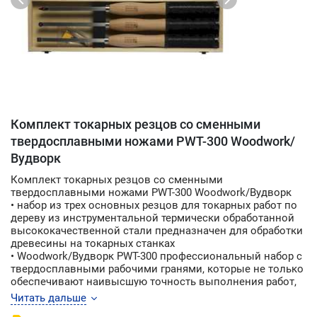
Комплект токарных резцов со сменными
твердосплавными ножами PWT-300 Woodwork/
Вудворк
Комплект токарных резцов со сменными
твердосплавными ножами PWT-300 Woodwork/Вудворк
• набор из трех основных резцов для токарных работ по
дереву из инструментальной термически обработанной
высококачественной стали предназначен для обработки
древесины на токарных станках
• Woodwork/Вудворк PWT-300 профессиональный набор с
твердосплавными рабочими гранями, которые не только
обеспечивают наивысшую точность выполнения работ,
но и обладают длительным сроком службы
Читать дальше
• возможность менять рабочий сегмент значительно