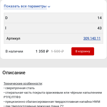
Показать все параметры
D
14
l
43
Артикул
309.140.11
В наличии
1 350 ₽
1 500 ₽
В корзину
Описание
Технические особенности
:
• cверхпрочная сталь
• cпиральная часть покрыта оранжевым или чёрным напылением
PTFE/ПТФЭ
• прецизионно сбалансированная твердосплавная напайка HWM
• две твердосплавные режущие грани Z2