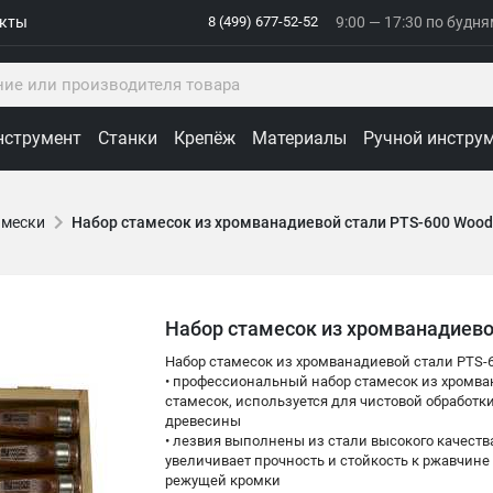
акты
8 (499) 677-52-52
9:00 — 17:30 по будн
нструмент
Станки
Крепёж
Материалы
Ручной инстру
амески
Набор стамесок из хромванадиевой стали PTS-600 Woo
Набор стамесок из хромванадиево
Набор стамесок из хромванадиевой стали PTS-
• профессиональный набор стамесок из хромван
стамесок, используется для чистовой обработки
древесины
• лезвия выполнены из стали высокого качеств
увеличивает прочность и стойкость к ржавчине
режущей кромки