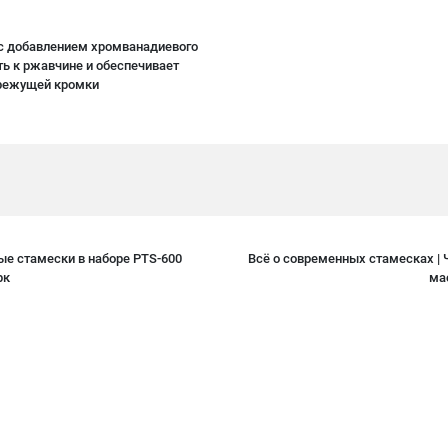
 с добавлением хромванадиевого
ть к ржавчине и обеспечивает
 режущей кромки
ые стамески в наборе PTS-600
Всё о современных стамесках | 
рк
ма