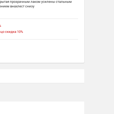
окрытая прозрачным лаком усилены стальным
ением внахлест снизу
упала примерно на несколько мм над краем, чтобы
таллом, когда вы ударяете по долоту
образуется грибовидная головка — желаемый
 подобных стамесках
%
 можно сразу приступить к резьбе, кромки будут
ицо скидка 10%
отполировать
е удобным углом для большинства резчиков, даже
 край и сразу же получить резьбу
предохранительные насадки на режущие кромки
-600 Woodwork/Вудворк включает стамески с
ревянном кейсе