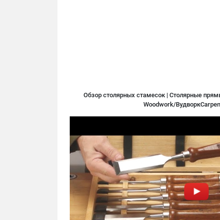
Обзор столярных стамесок | Столярные прям
Woodwork/ВудворкCarpent