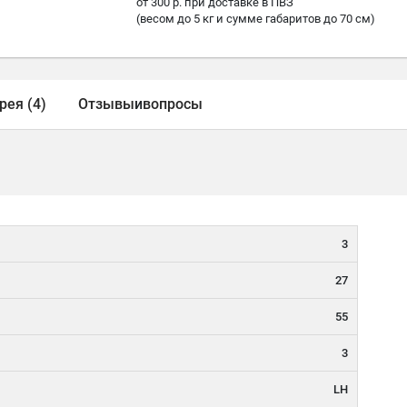
от 300 р. при доставке в ПВЗ
(весом до 5 кг и сумме габаритов до 70 см)
рея (4)
Отзывы
и
вопросы
3
27
55
3
LH