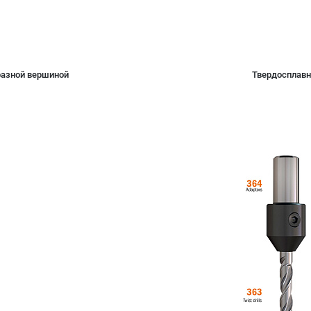
разной вершиной
Твердосплавны