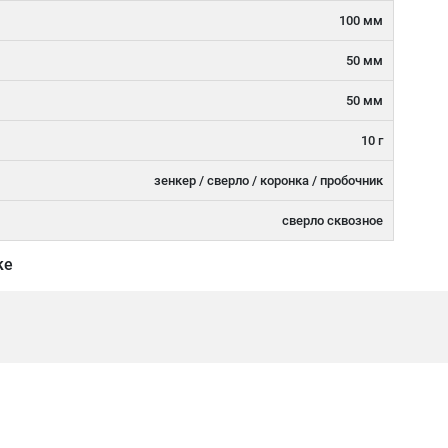
100 мм
50 мм
50 мм
10 г
зенкер / сверло / коронка / пробочник
сверло сквозное
ке