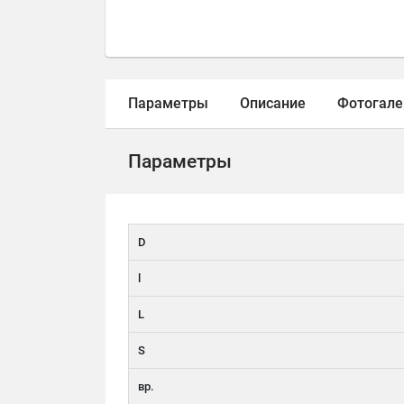
Параметры
Описание
Фотогале
Параметры
D
l
L
S
вр.