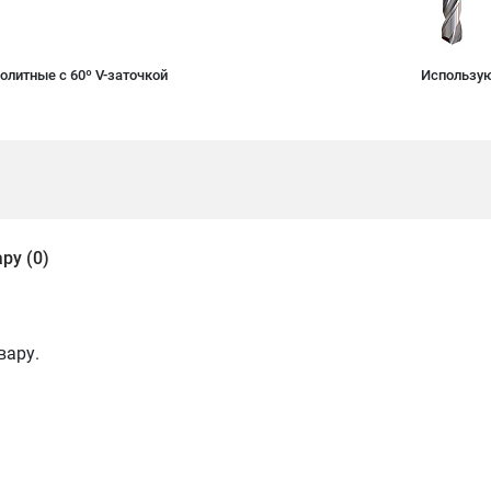
литные с 60º V-заточкой
Использую
ру (0)
вару.