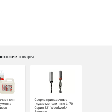
похожие товары
очист для
Сверла присадочные
румента
глухие монолитные L=70
ворк
Серия 321 Woodwork/
Вудворк