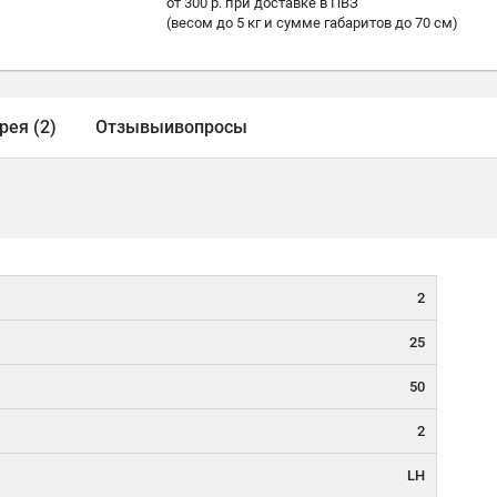
от 300 р. при доставке в ПВЗ
(весом до 5 кг и сумме габаритов до 70 см)
рея (2)
Отзывы
и
вопросы
2
25
50
2
LH