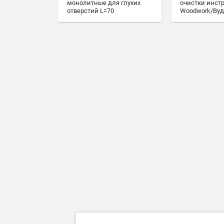
монолитные для глухих
очистки инст
отверстий L=70
Woodwork/Вуд