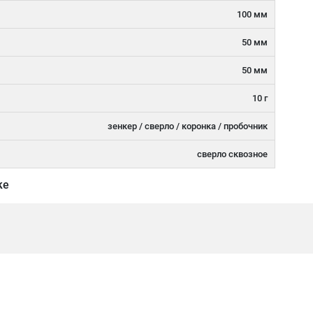
100 мм
50 мм
50 мм
10 г
зенкер / сверло / коронка / пробочник
сверло сквозное
ке