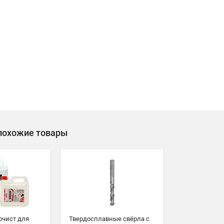
похожие товары
очист для
Твердосплавные свёрла c