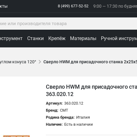
акты
8 (499) 677-52-52
9:00 — 17:30 по будн
нструмент
Станки
Крепёж
Материалы
Ручной инстру
углом конуса 120°
Сверло HWM для присадочного станка 2x25x5
Сверло HWM для присадочного ста
363.020.12
Артикул:
363.020.12
Бренд:
CMT
Родина бренда:
Италия
Наличие:
Есть в наличии