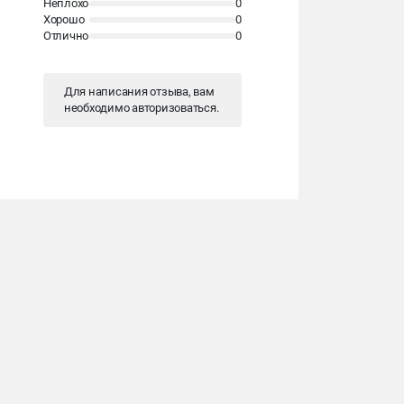
Неплохо
0
Хорошо
0
Отлично
0
Для написания отзыва, вам
необходимо
авторизоваться
.