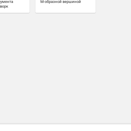
румента
M-образной вершиной
ворк