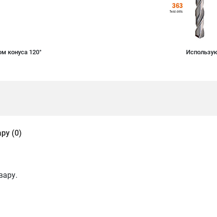
ом конуса 120°
Использую
ру (0)
вару.