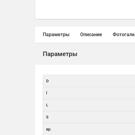
Параметры
Описание
Фотогале
Параметры
D
l
L
S
вр.