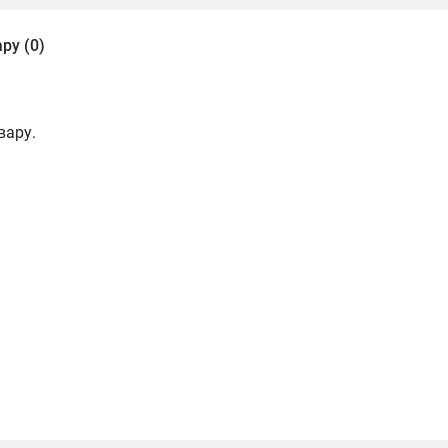
ру (0)
вару.