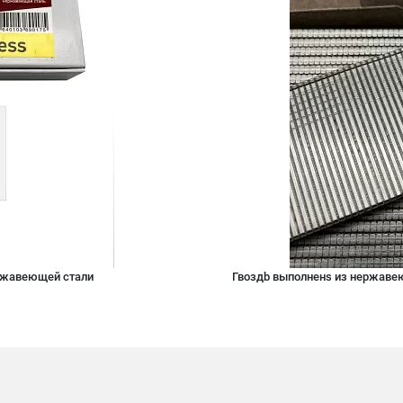
ержавеющей стали
Гвоздb выполненs из нержавею