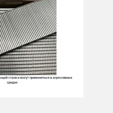
щей стали и могут применяться в агрессивных
средах