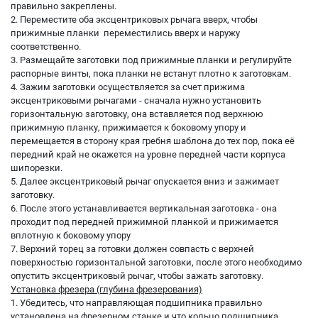
правильно закреплены.
2. Переместите оба эксцентриковых рычага вверх, чтобы
прижимные планки переместились вверх и наружу
соответственно.
3. Размещайте заготовки под прижимные планки и регулируйте
распорные винты, пока планки не встанут плотно к заготовкам.
4. Зажим заготовки осуществляется за счет прижима
эксцентриковыми рычагами - сначала нужно установить
горизонтальную заготовку, она вставляется под верхнюю
прижимную планку, прижимается к боковому упору и
перемещается в сторону края гребня шаблона до тех пор, пока её
передний край не окажется на уровне передней части корпуса
шипорезки.
5. Далее эксцентриковый рычаг опускается вниз и зажимает
заготовку.
6. После этого устанавливается вертикальная заготовка - она
проходит под передней прижимной планкой и прижимается
вплотную к боковому упору
7. Верхний торец за готовки должен совпасть с верхней
поверхностью горизонтальной заготовки, после этого необходимо
опустить эксцентриковый рычаг, чтобы зажать заготовку.
Установка фрезера (глубина фрезерования)
1. Убедитесь, что направляющая подшипника правильно
установлена на фрезерном станке и что кольцо подшипника