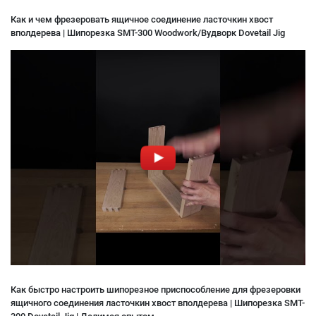
Как и чем фрезеровать ящичное соединение ласточкин хвост
вполдерева | Шипорезка SMT-300 Woodwork/Вудворк Dovetail Jig
Как быстро настроить шипорезное приспособление для фрезеровки
ящичного соединения ласточкин хвост вполдерева | Шипорезка SMT-