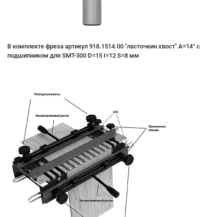
В комплекте фреза артикул 918.1514.00 "ласточкин хвост" A=14° с
подшипником для SMT-300 D=15 I=12 S=8 мм