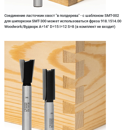
Соединение ласточкин хвост "в полдерева" - с шаблоном SMT-002
для шипорезки SMT-300 может использоваться фреза 918.1514.00
Woodwork/Вудворк A=14° D=15 I=12 S=8 (в комплект не входит)