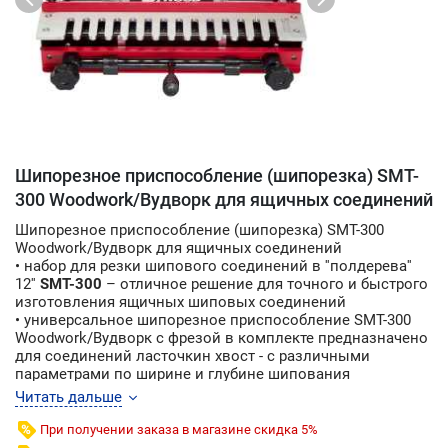
Шипорезное приспособление (шипорезка) SMT-
300 Woodwork/Вудворк для ящичных соединений
Шипорезное приспособление (шипорезка) SMT-300
Woodwork/Вудворк для ящичных соединений
• набор для резки шипового соединений в ''полдерева''
12''
SMT-300
– отличное решение для точного и быстрого
изготовления ящичных шиповых соединений
• универсальное шипорезное приспособление SMT-300
Woodwork/Вудворк c фрезой в комплекте предназначено
для соединений ласточкин хвост - с различными
параметрами по ширине и глубине шипования
• данное шипорезное приспособление полностью
Читать дальше
выполнено из стали: корпус, шаблон и зажим
• всё сделано для идеального закрепления,
При получении заказа в магазине скидка 5%
исключающего перекос или сдвиг, обрабатываемых