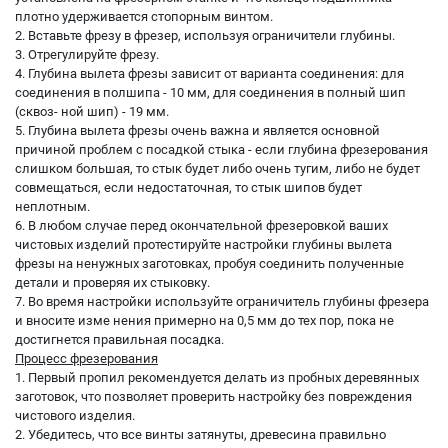
плотно удерживается стопорным винтом.
2. Вставьте фрезу в фрезер, используя ограничители глубины.
3. Отрегулируйте фрезу.
4. Глубина вылета фрезы зависит от варианта соединения: для
соединения в полшипа - 10 мм, для соединения в полный шип
(сквоз- ной шип) - 19 мм.
5. Глубина вылета фрезы очень важна и является основной
причиной проблем с посадкой стыка - если глубина фрезерования
слишком большая, то стык будет либо очень тугим, либо не будет
совмещаться, если недостаточная, то стык шипов будет
неплотным.
6. В любом случае перед окончательной фрезеровкой ваших
чистовых изделий протестируйте настройки глубины вылета
фрезы на ненужных заготовках, пробуя соединить полученные
детали и проверяя их стыковку.
7. Во время настройки используйте ограничитель глубины фрезера
и вносите изме нения примерно на 0,5 мм до тех пор, пока не
достигнется правильная посадка.
Процесс фрезерования
1. Первый пропил рекомендуется делать из пробных деревянных
заготовок, что позволяет проверить настройку без повреждения
чистового изделия.
2. Убедитесь, что все винты затянуты, древесина правильно