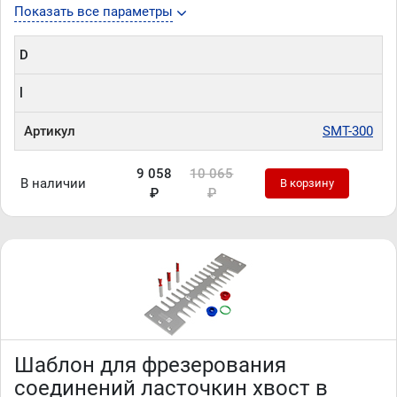
Показать все параметры
D
l
Артикул
SMT-300
9 058
10 065
В наличии
В корзину
₽
₽
Шаблон для фрезерования
соединений ласточкин хвост в