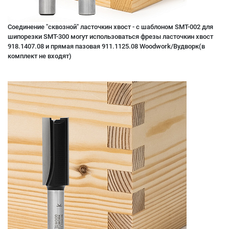
Соединение "сквозной" ласточкин хвост - с шаблоном SMT-002 для
шипорезки SMT-300 могут использоваться фрезы ласточкин хвост
918.1407.08 и прямая пазовая 911.1125.08 Woodwork/Вудворк(в
комплект не входят)