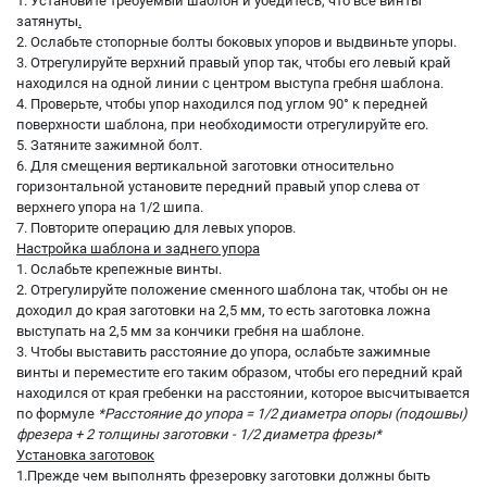
1. Установите требуемый шаблон и убедитесь, что все винты
затянуты
.
2. Ослабьте стопорные болты боковых упоров и выдвиньте упоры.
3. Отрегулируйте верхний правый упор так, чтобы его левый край
находился на одной линии с центром выступа гребня шаблона.
4. Проверьте, чтобы упор находился под углом 90° к передней
поверхности шаблона, при необходимости отрегулируйте его.
5. Затяните зажимной болт.
6. Для смещения вертикальной заготовки относительно
горизонтальной установите передний правый упор слева от
верхнего упора на 1/2 шипа.
7. Повторите операцию для левых упоров.
Настройка шаблона и заднего упора
1. Ослабьте крепежные винты.
2. Отрегулируйте положение сменного шаблона так, чтобы он не
доходил до края заготовки на 2,5 мм, то есть заготовка ложна
выступать на 2,5 мм за кончики гребня на шаблоне.
3. Чтобы выставить расстояние до упора, ослабьте зажимные
винты и переместите его таким образом, чтобы его передний край
находился от края гребенки на расстоянии, которое высчитывается
по формуле
*Расстояние до упора = 1/2
диаметра опоры (подошвы)
фрезера + 2 толщины заготовки - 1/2 диаметра фрезы*
Установка заготовок
1.Прежде чем выполнять фрезеровку заготовки должны быть