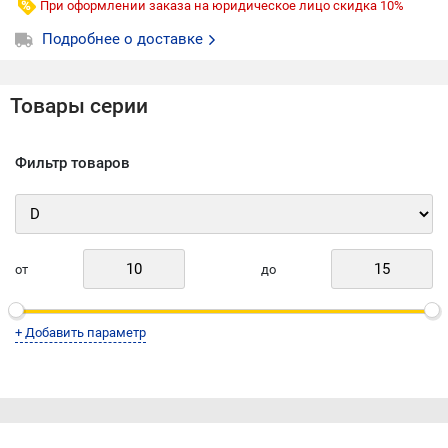
При оформлении заказа на юридическое лицо скидка 10%
одновременно деталей
• с прецизионным шаблоном и фиксаторами работа
Подробнее о доставке
становится элементарной:
- просто прижмите заготовки к предустановленным
стопорам
Товары серии
- установите необходимый вылет фрезы и можно
приступать к фрезерованию
Бренд WOODWORK / ВУДВОРК (Россия)
Фильтр товаров
от
до
+ Добавить параметр