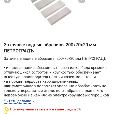
Заточные водные абразивы 200х70х20 мм
ПЕТРОГРАДЪ
Заточные водные абразивы 200х70х20 мм ПЕТРОГРАДЪ
• использование абразивных зерен из карбида кремния,
отличающихся остротой и хрупкостью, обеспечивает
высокую производительность и качество заточки
• высокая твёрдость карбидкремниевых
шлифматериалов позволяет уверенно обрабатывать не
только углеродистые стали, но и твёрдые сплавы, что
невозможно на камнях из электрокорундовых порошков
• кроме производительности стоит отметить
Читать дальше
необыкновенные тактильные ощущения при заточке
инструмента
При получении заказа в магазине скидка 5%
• камни быстро дают суспензию и производят очень