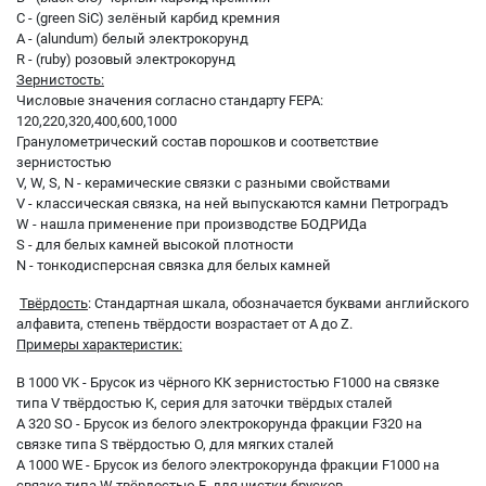
C - (green SiC) зелёный карбид кремния
A - (alundum) белый электрокорунд
R - (ruby) розовый электрокорунд
Зернистость:
Числовые значения согласно стандарту FEPA:
120,220,320,400,600,1000
Гранулометрический состав порошков и соответствие
зернистостью
V, W, S, N - керамические связки с разными свойствами
V - классическая связка, на ней выпускаются камни Петроградъ
W - нашла применение при производстве БОДРИДа
S - для белых камней высокой плотности
N - тонкодисперсная связка для белых камней
Твёрдость
: Стандартная шкала, обозначается буквами английского
алфавита, степень твёрдости возрастает от A до Z.
Примеры характеристик:
B 1000 VK - Брусок из чёрного КК зернистостью F1000 на связке
типа V твёрдостью K, серия для заточки твёрдых сталей
A 320 SO - Брусок из белого электрокорунда фракции F320 на
связке типа S твёрдостью O, для мягких сталей
A 1000 WE - Брусок из белого электрокорунда фракции F1000 на
связке типа W твёрдостью E, для чистки брусков