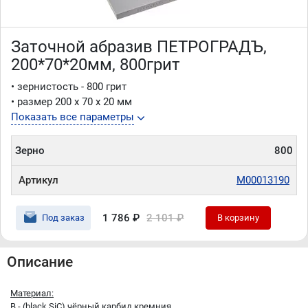
Заточной абразив ПЕТРОГРАДЪ,
200*70*20мм, 800грит
• зернистость - 800 грит
• размер 200 х 70 х 20 мм
Показать все параметры
Зерно
800
Артикул
М00013190
1 786 ₽
2 101 ₽
Под заказ
В корзину
Описание
Материал:
B - (black SiC) чёрный карбид кремния