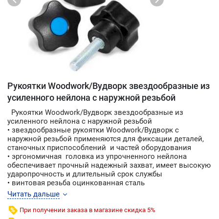
Рукоятки Woodwork/Вудворк звездообразные из
усиленного нейлона с наружной резьбой
Рукоятки Woodwork/Вудворк звездообразные из
усиленного нейлона с наружной резьбой
• звездообразные рукоятки Woodwork/Вудворк с
наружной резьбой применяются для фиксации деталей,
станочных приспособлений и частей оборудования
• эргономичная головка из упрочненного нейлона
обеспечивает прочный надежный захват, имеет высокую
ударопрочность и длительный срок службы
• винтовая резьба оцинкованная сталь
• доступны следующие размеры резьбы зажимного
Читать дальше
рычага: M6, M8, M10, M12
При получении заказа в магазине скидка 5%
Бренд WOODWORK / ВУДВОРК (Россия)