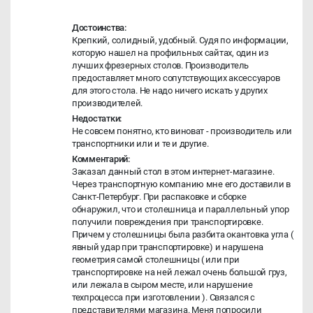
Достоинства:
Крепкий, солидный, удобный. Судя по информации,
которую нашел на профильных сайтах, один из
лучших фрезерных столов. Производитель
предоставляет много сопутствующих аксессуаров
для этого стола. Не надо ничего искать у других
производителей.
Недостатки:
Не совсем понятно, кто виноват - производитель или
транспортники или и те и другие.
Комментарий:
Заказал данный стол в этом интернет-магазине.
Через транспортную компанию мне его доставили в
Санкт-Петербург. При распаковке и сборке
обнаружил, что и столешница и параллельный упор
получили повреждения при транспортировке.
Причем у столешницы была разбита окантовка угла (
явный удар при транспортировке) и нарушена
геометрия самой столешницы ( или при
транспортировке на ней лежал очень большой груз,
или лежала в сыром месте, или нарушение
техпроцесса при изготовлении ). Связался с
представителями магазина. Меня попросили