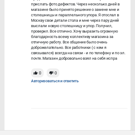
прислать фото дефектов. Через несколько дней в
магазине было принято решение о замене мне и
столешницы и параллельного упора. Я отослал в
Москву свои детали стола и мне через пару дней
выслали новую столешницу и упор. Получил,
проверил. Все отлично. Хочу выразить огромную
благодарность всему коллективу магазина за
отличную работу. Все общение было очень
доброжелательно. Все работники ( с кем я
связывался) всегда на связи - и по телефону и по эл.
почте. Магазин добровольно взял на себя испра
0
0
Авторизоваться и ответить