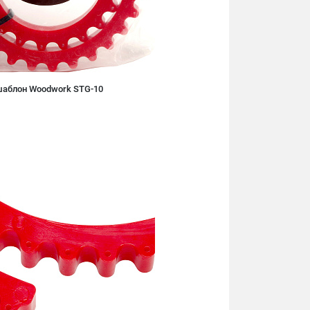
шаблон Woodwork STG-10