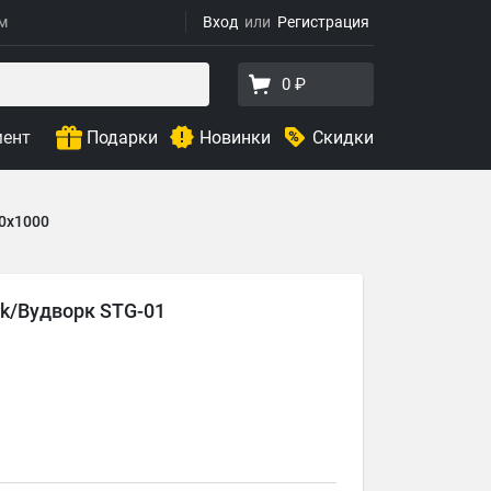
ям
Вход
Регистрация
0 ₽
мент
Подарки
Новинки
Скидки
0х1000
k/Вудворк STG-01