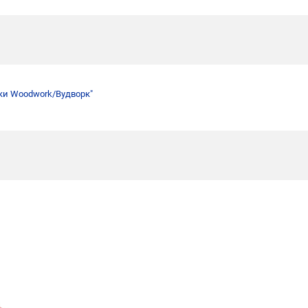
ки Woodwork/Вудворк"