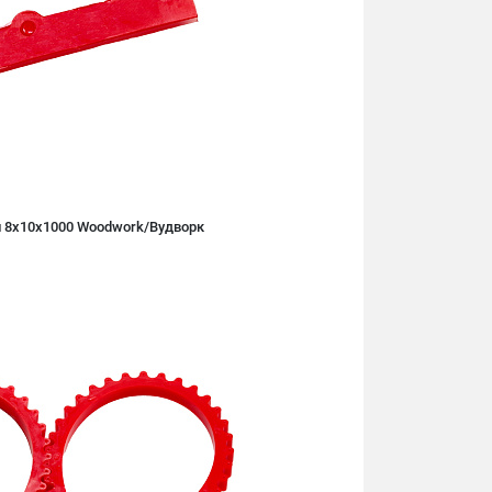
н 8х10х1000 Woodwork/Вудворк