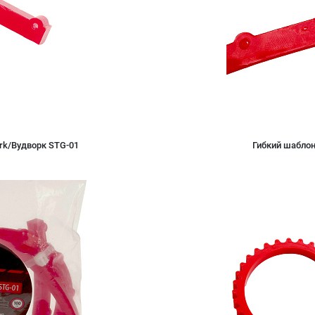
rk/Вудворк STG-01
Гибкий шабло