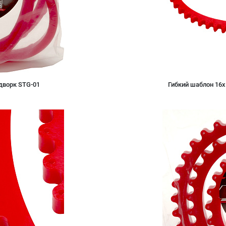
дворк STG-01
Гибкий шаблон 16