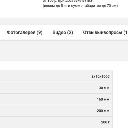
от 300 р. при доставке в ПВЗ
(весом до 5 кг и сумме габаритов до 70 см)
Фотогалерея (9)
Видео (2)
Отзывы
и
вопросы (1
8х10х1000
30 мм
160 мм
200 мм
200 г