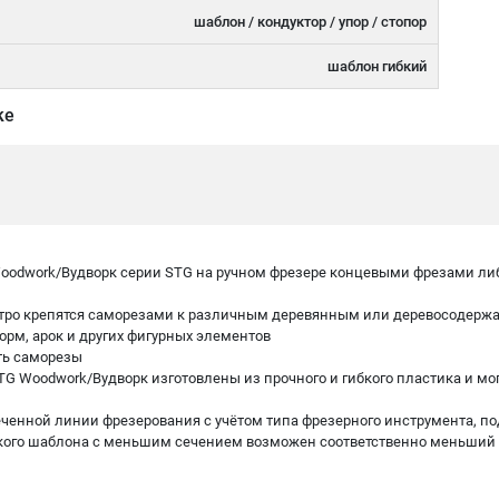
шаблон / кондуктор / упор / стопор
шаблон гибкий
ке
Woodwork/Вудворк серии STG на ручном фрезере концевыми фрезами либ
стро крепятся саморезами к различным деревянным или деревосодерж
м, арок и других фигурных элементов
ть саморезы
G Woodwork/Вудворк изготовлены из прочного и гибкого пластика и могу
меченной линии фрезерования с учётом типа фрезерного инструмента, 
ибкого шаблона с меньшим сечением возможен соответственно меньший