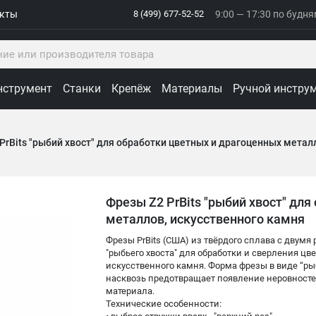
акты
8 (499) 677-52-52
9:00 — 17:30 по будн
нструмент
Станки
Крепёж
Материалы
Ручной инстру
PrBits "рыбий хвост" для обработки цветных и драгоценных метал
Фрезы Z2 PrBits "рыбий хвост" дл
металлов, искусственного камня
Фрезы PrBits (США) из твёрдого сплава с двум
"рыбьего хвоста" для обработки и сверления цв
искусственного камня. Форма фрезы в виде “ры
насквозь предотвращает появление неровностей
материала.
Технические особенности: