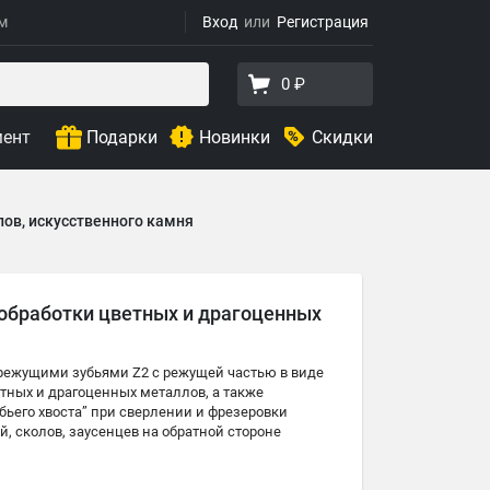
ям
Вход
Регистрация
0 ₽
мент
Подарки
Новинки
Скидки
лов, искусственного камня
я обработки цветных и драгоценных
я режущими зубьями Z2 с режущей частью в виде
етных и драгоценных металлов, а также
бьего хвоста” при сверлении и фрезеровки
, сколов, заусенцев на обратной стороне