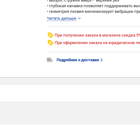
• выброс стружки вверх - "верхний рез"
• глубокая канавка позволяет поддерживать вы
• геометрия лезвия минимизирует вибрации пр
• геометрия фрезы обеспечивает хороший выбр
Читать дальше
При получении заказа в магазине скидка 5
При оформлении заказа на юридическое л
Подробнее о доставке