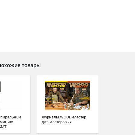
похожие товары
 спиральные
Журналы WOOD-Мастер
юминию
для мастеровых
 CMT