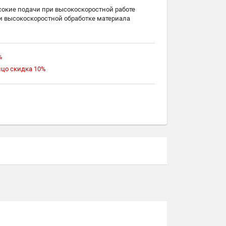
сокие подачи при высокоскоростной работе
и высокоскоростной обработке материала
ос стружки из зоны резания
%
ицо скидка 10%