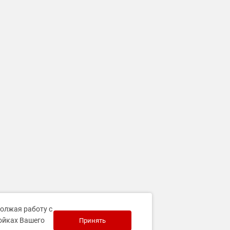
должая работу с
ройках Вашего
Принять