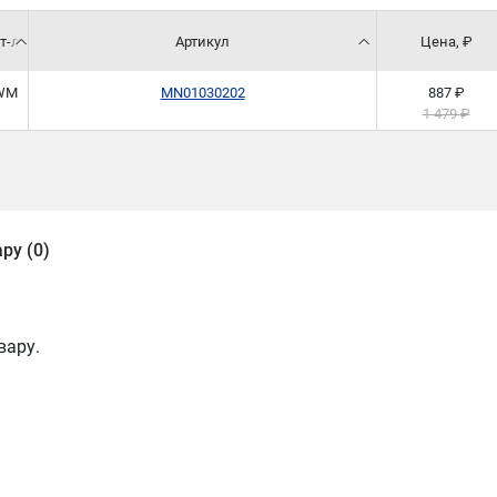
т-л
Артикул
Цена, ₽
WM
MN01030202
887 ₽
1 479 ₽
ру (0)
вару.