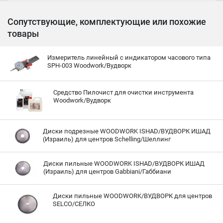
Сопутствующие, комплектующие или похожие
товары
Измеритель линейный с индикатором часового типа
SPH-003 Woodwork/Вудворк
Средство Пилочист для очистки инструмента
Woodwork/Вудворк
Диски подрезные WOODWORK ISHAD/ВУДВОРК ИШАД
(Израиль) для центров Schelling/Шеллинг
Диски пильные WOODWORK ISHAD/ВУДВОРК ИШАД
(Израиль) для центров Gabbiani/Габбиани
Диски пильные WOODWORK/ВУДВОРК для центров
SELCO/СЕЛКО