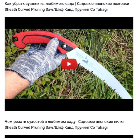
Как убрать сушняк из любимого сада | Садовые японские ножовки
Sheath Curved Pruning Saw/Шиф Кавд Прунинг Со Takagi
Чем резать сухостой в любимом саду | Садовые японские пилы
Sheath Curved Pruning Saw/Шиф Кавд Прунинг Со Takagi