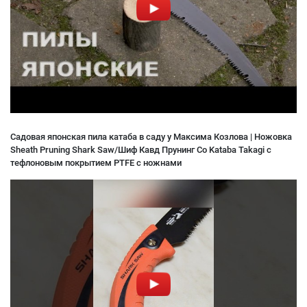
Садовая японская пила катаба в саду у Максима Козлова | Ножовка
Sheath Pruning Shark Saw/Шиф Кавд Прунинг Со Kataba Takagi с
тефлоновым покрытием PTFE с ножнами