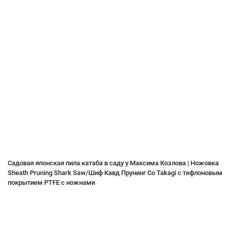
Садовая японская пила катаба в саду у Максима Козлова | Ножовка
Sheath Pruning Shark Saw/Шиф Кавд Прунинг Со Takagi с тефлоновым
покрытием PTFE с ножнами