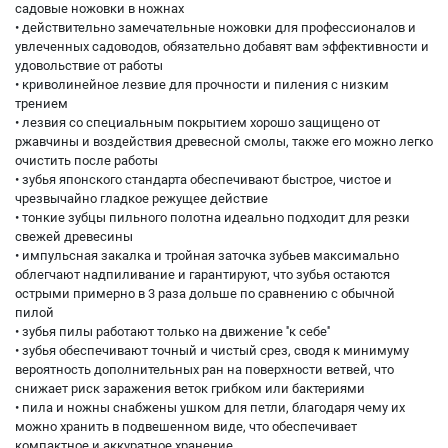
садовые ножовки в ножнах
• действительно замечательные ножовки для профессионалов и
увлеченных садоводов, обязательно добавят вам эффективности и
удовольствие от работы
• криволинейное лезвие для прочности и пиления с низким
трением
• лезвия со специальным покрытием хорошо защищено от
ржавчины и воздействия древесной смолы, также его можно легко
очистить после работы
• зубья японского стандарта обеспечивают быстрое, чистое и
чрезвычайно гладкое режущее действие
• тонкие зубцы пильного полотна идеально подходит для резки
свежей древесины
• импульсная закалка и тройная заточка зубьев максимально
облегчают надпиливание и гарантируют, что зубья остаются
острыми примерно в 3 раза дольше по сравнению с обычной
пилой
• зубья пилы работают только на движение ''к себе''
• зубья обеспечивают точный и чистый срез, сводя к минимуму
вероятность дополнительных ран на поверхности ветвей, что
снижает риск заражения веток грибком или бактериями
• пила и ножны снабжены ушком для петли, благодаря чему их
можно хранить в подвешенном виде, что обеспечивает
компактное и аккуратное хранение