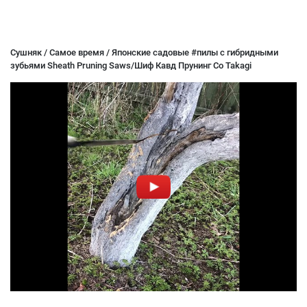
Сушняк / Самое время / Японские садовые #пилы с гибридными
зубьями Sheath Pruning Saws/Шиф Кавд Прунинг Со Takagi