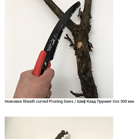
Ножовка Sheath curved Pruning Saws / Шиф Кавд Прунинг Соз 300 мм