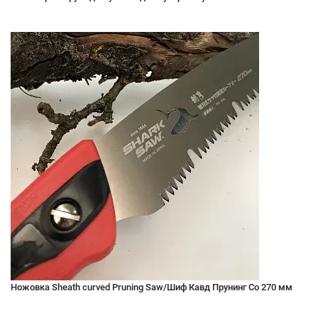
Ножовка Sheath curved Pruning Saw/Шиф Кавд Прунинг Со 270 мм