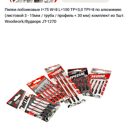
Пилки лобзиковые I=75 W=8 L=100 TP=3,0 TPI=8 по алюминию
(листовой 3 - 15мм / труба / профиль < 30 мм) комплект из 5шт.
Woodwork/Вудворк JT-127D