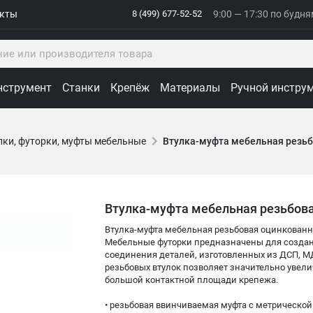
акты
8 (499) 677-52-52
9:00 — 17:30 по будн
нструмент
Станки
Крепёж
Материалы
Ручной инстру
лки, футорки, муфты мебельные
Втулка-муфта мебельная резь
Втулка-муфта мебельная резьбов
Втулка-муфта мебельная резьбовая оцинкован
Мебельные футорки предназначены для создани
соединения деталей, изготовленных из ДСП, М
резьбовых втулок позволяет значительно увели
большой контактной площади крепежа.
• резьбовая ввинчиваемая муфта с метрическо