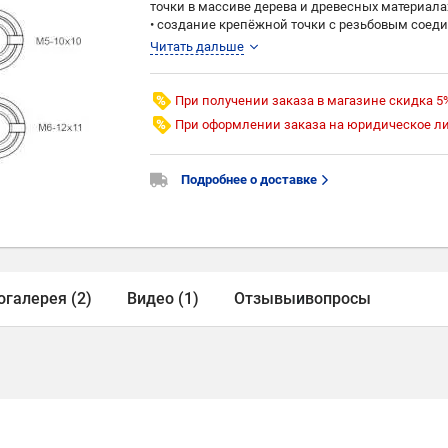
точки в массиве дерева и древесных материала
• создание крепёжной точки с резьбовым соед
и разбирать изделия из древесины, сохранив к
Читать дальше
• использование муфты позволяет не только ве
столярным изделиям, но и их эстетичный вне
• основные области применения муфты - мебел
При получении заказа в магазине скидка 5
конструкций из древесины
При оформлении заказа на юридическое л
• выдерживает относительно большую поперечну
материалах, увеличенному контакту внешней п
• материал оцинкованная сталь
Подробнее о доставке
• оцинкованное покрытие способствует степен
Производство Mauri (Италия)
огалерея (2)
Видео (1)
Отзывы
и
вопросы