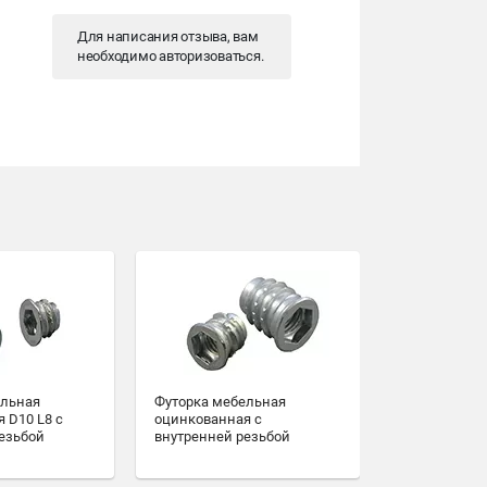
Для написания отзыва, вам
необходимо
авторизоваться
.
ельная
Футорка мебельная
 D10 L8 с
оцинкованная с
езьбой
внутренней резьбой