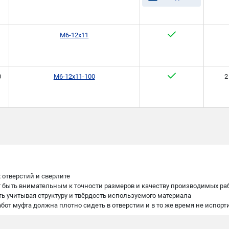
M6-12x11
0
M6-12x11-100
2
 отверстий и сверлите
т быть внимательным к точности размеров и качеству производимых ра
ь учитывая структуру и твёрдость используемого материала
бот муфта должна плотно сидеть в отверстии и в то же время не испорт