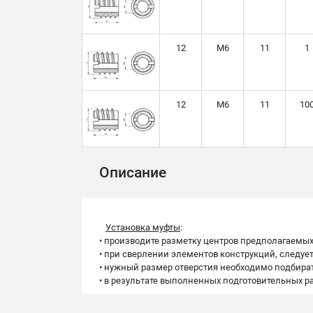
12
М6
11
1
12
М6
11
10
Описание
У
становка муфты
:
• производите разметку центров предполагаемых
• при сверлении элементов конструкций, следуе
• нужный размер отверстия необходимо подбират
• в результате выполненных подготовительных ра