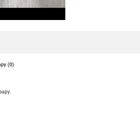
ру (0)
вару.