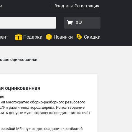
ям
Вход
Регистрация
0 ₽
мент
Подарки
Новинки
Скидки
бовая оцинкованная
ая оцинкованная
ная
я многократно сборно-разборного резьбового
ДФ и различных пород дерева. Использование
чить допустимую нагрузку на соединение за счёт
й резьбой М5 служит для создания крепёжной