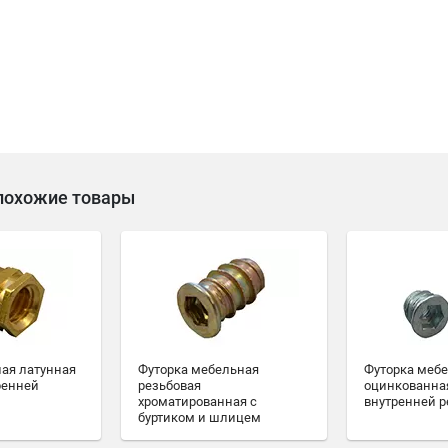
похожие товары
ная латунная
Футорка мебельная
Футорка меб
ренней
резьбовая
оцинкованная
хроматированная с
внутренней р
буртиком и шлицем