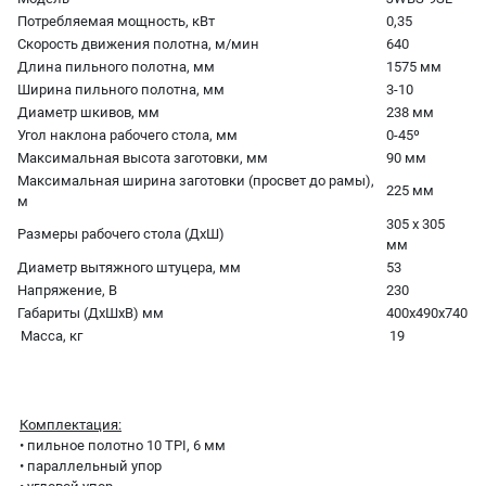
Потребляемая мощность, кВт
0,35
Скорость движения полотна, м/мин
640
Длина пильного полотна, мм
1575 мм
Ширина пильного полотна, мм
3-10
Диаметр шкивов, мм
238 мм
Угол наклона рабочего стола, мм
0-45º
Максимальная высота заготовки, мм
90 мм
Максимальная ширина заготовки (просвет до рамы),
225 мм
м
305 х 305
Размеры рабочего стола (ДхШ)
мм
Диаметр вытяжного штуцера, мм
53
Напряжение, В
230
Габариты (ДхШхВ) мм
400х490х740
Масса, кг
19
Комплектация:
• пильное полотно 10 TPI, 6 мм
• параллельный упор