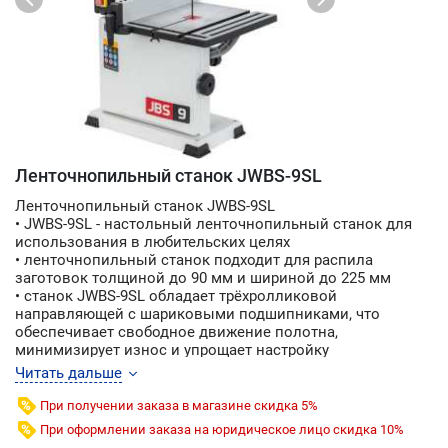
Ленточнопильный станок JWBS-9SL
Ленточнопильный станок JWBS-9SL
• JWBS-9SL - настольный ленточнопильный станок для
использования в любительских целях
• ленточнопильный станок подходит для распила
заготовок толщиной до 90 мм и шириной до 225 мм
• станок JWBS-9SL обладает трёхролликовой
направляющей с шариковыми подшипниками, что
обеспечивает свободное движение полотна,
минимизирует износ и упрощает настройку
• ведущий шкив работает через зубчато-ременной привод,
Читать дальше
а не установлен напрямую на валу электродвигателя, как
это распространено при упрощённом исполнении
При получении заказа в магазине скидка 5%
механизмов
При оформлении заказа на юридическое лицо скидка 10%
• такая схема расположения обеспечивает стабильное,