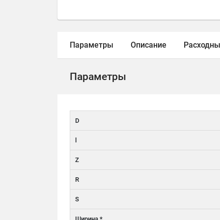
Параметры
Описание
Расходны
Параметры
D
l
Z
R
S
Ширина *