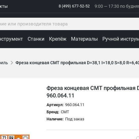
акты
8 (499) 677-52-52
9:00 — 17:30 по будн
нструмент
Станки
Крепёж
Материалы
Ручной инстру
филь
Фреза концевая CMT профильная D=38,1 I=18,0 S=8,0 R=6,4
Фреза концевая CMT профильная D=
960.064.11
Артикул:
960.064.11
Бренд:
CMT
Наличие:
Под заказ