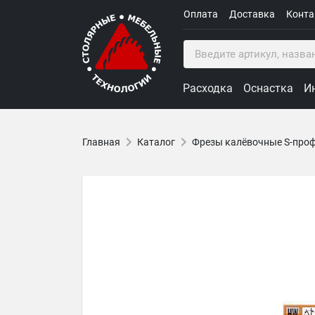
Оплата
Доставка
Конт
Расходка
Оснастка
И
Главная
Каталог
Фрезы калёвочные S-про