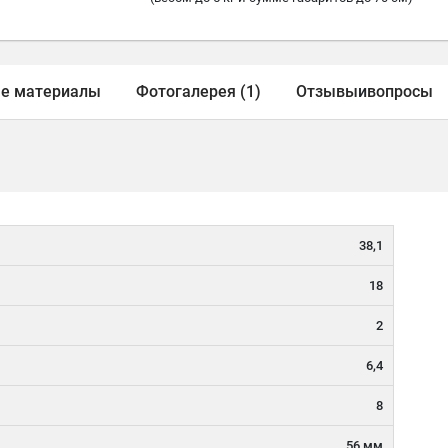
е материалы
Фотогалерея (1)
Отзывы
и
вопросы
38,1
18
2
6,4
8
56 мм