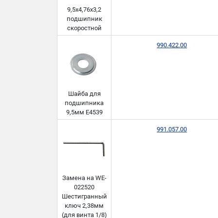
9,5x4,76x3,2
подшипник
скоростной
990.422.00
Шайба для
подшипника
9,5мм E4539
991.057.00
Замена на WE-
022520
Шестигранный
ключ 2,38мм
(для винта 1/8)