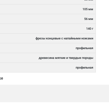
105 мм
56 мм
140 г
фрезы концевые с напайными ножами
профильная
древесина мягкие и твердые породы
профильная
ке