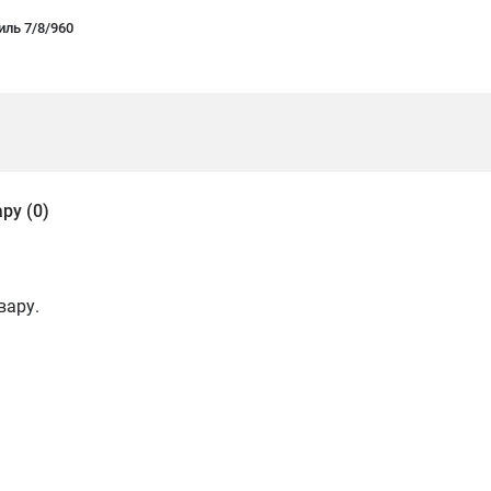
ль 7/8/960
ру (0)
вару.