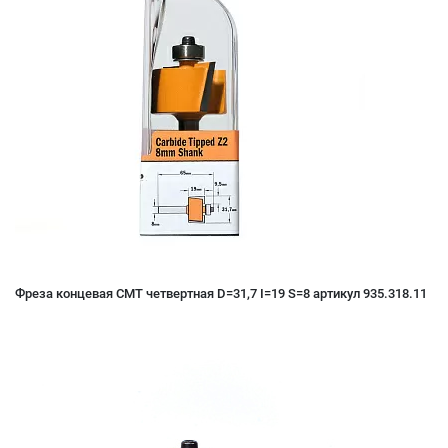
Фреза концевая CMT четвертная D=31,7 I=19 S=8 артикул 935.318.11