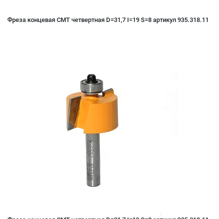
Фреза концевая CMT четвертная D=31,7 I=19 S=8 артикул 935.318.11