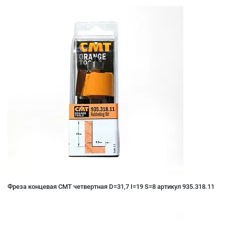
Фреза концевая CMT четвертная D=31,7 I=19 S=8 артикул 935.318.11