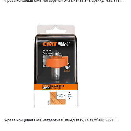
Фреза концевая CMT четвертная D=31,7 I=19 S=8 артикул 935.318.11
Фреза концевая CMT четвертная D=34,9 I=12,7 S=1/2" 835.850.11