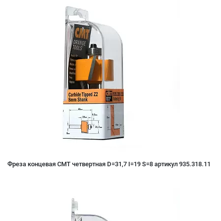
Фреза концевая CMT четвертная D=31,7 I=19 S=8 артикул 935.318.11