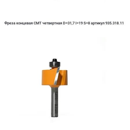
Фреза концевая CMT четвертная D=31,7 I=19 S=8 артикул 935.318.11