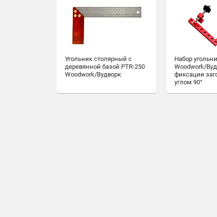
Угольник столярный с
Набор угольн
деревянной базой PTR-250
Woodwork/Вуд
Woodwork/Вудворк
фиксации заг
углом 90°