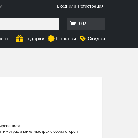
ям
Вход
Регистрация
0 ₽
мент
Подарки
Новинки
Скидки
дированием
нтиметрах и миллиметрах с обоих сторон