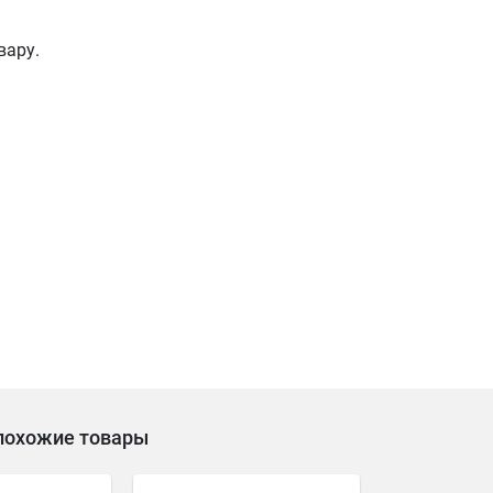
вару.
похожие товары