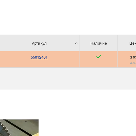
Артикул
Наличие
Цен
56012401
3 9
4 9