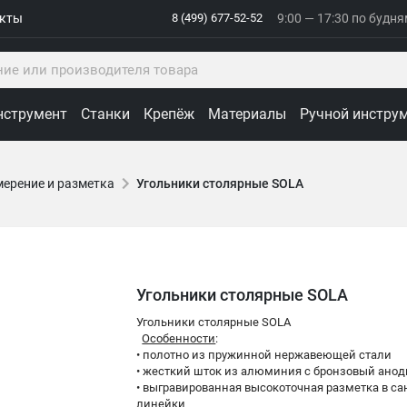
акты
8 (499) 677-52-52
9:00 — 17:30 по будн
нструмент
Станки
Крепёж
Материалы
Ручной инстру
ерение и разметка
Угольники столярные SOLA
Угольники столярные SOLA
Угольники столярные SOLA
Особенности
:
• полотно из пружинной нержавеющей стали
• жесткий шток из алюминия с бронзовый ано
• выгравированная высокоточная разметка в са
линейки