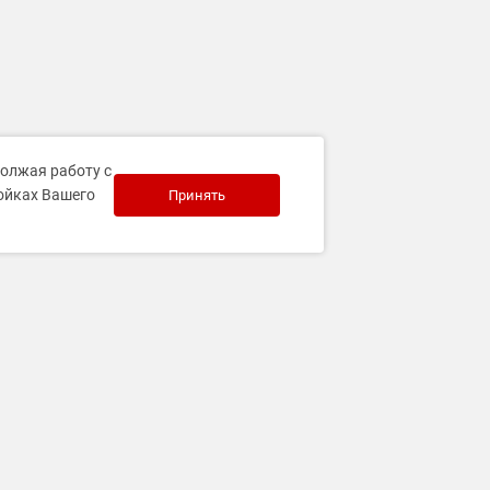
должая работу с
ройках Вашего
Принять