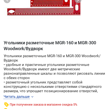
Угольники разметочные MGR-160 и MGR-300
Woodwork/Вудворк
Угольники разметочные MGR-160 и MGR-300 Woodwork/
Вудворк
• удобные и практичные угольники разметочные
Woodwork/Вудворк имеют две метрические
разнонаправленные шкалы и позволяют рисовать линии
с обеих сторон
• разметочный угольник представляет собой
конструкцию с несколькими отверстиями стандартного
размера, что упрощает позиционирование отверстий,
разметку и маркировку
Читать дальше
• угольники разметочные Woodwork/Вудворк являются
важным инструментом для любого энтузиаста или
При получении заказа в магазине скидка 5%
профессионала в области деревообработки, что делает