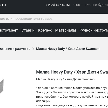
акты
8 (499) 677-52-52
9:00 — 17:30 по будн
нструмент
Станки
Крепёж
Материалы
Ручной инстру
ерение и разметка
Малка Heavy Duty / Хэви Дюти Swanson
Малка Heavy Duty / Хэви Дюти Sw
Малка Heavy Duty / Хэви Дюти Swanson
• легкая и эргономичная малка-угломер из двух
Хэви Дюти Swanson - простое максимальное уд
приспособление, без которого не обойтись пр
операций
• идеально подходит как для домашнего, так и