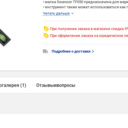
• малка Swanson TF050 предназначена для марк
• инструмент также может использоваться как 
деревообрабатывающих работ
Читать дальше
• Swanson TF050 имеет две шкалы измерения 
• рукоять и лезвие инструмента соединены ме
• угломер оснащен ударопрочной формованной 
При получении заказа в магазине скидка 5
привязки
При оформлении заказа на юридическое л
• малка имеет компактный дизайн и легко пом
• инструмент обладает длительным сроком сл
Подробнее о доставке
Производство - Swanson (США)
огалерея (1)
Отзывы
и
вопросы