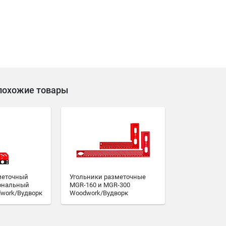
похожие товары
меточный
Угольники разметочные
ональный
MGR-160 и MGR-300
work/Вудворк
Woodwork/Вудворк