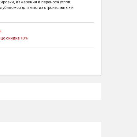
ировки, измерения и переноса углов
глубиномер для многих строительных и
- дюймовую и метрическую
жду собой резьбовыми латунным винтом и гайкой
рукоятью с пузырьком уровня для быстрой
%
ицо скидка 10%
ещается в карман
ужбы