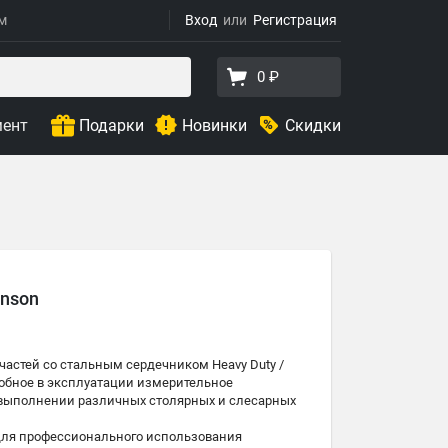
ям
Вход
Регистрация
0 ₽
мент
Подарки
Новинки
Скидки
anson
 частей со стальным сердечником Heavy Duty /
обное в эксплуатации измерительное
и выполнении различных столярных и слесарных
 для профессионального использования