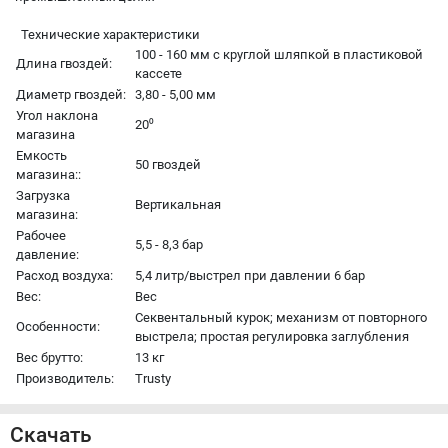
Технические характеристики
100 - 160 мм с круглой шляпкой в пластиковой
Длина гвоздей:
кассете
Диаметр гвоздей:
3,80 - 5,00 мм
Угол наклона
20⁰
магазина
Емкость
50 гвоздей
магазина::
Загрузка
Вертикальная
магазина:
Рабочее
5,5 - 8,3 бар
давление:
Расход воздуха:
5,4 литр/выстрел при давлении 6 бар
Вес:
Вес
Секвентальный курок; механизм от повторного
Особенности:
выстрела; простая регулировка заглубления
Вес брутто:
13 кг
Производитель:
Trusty
Скачать