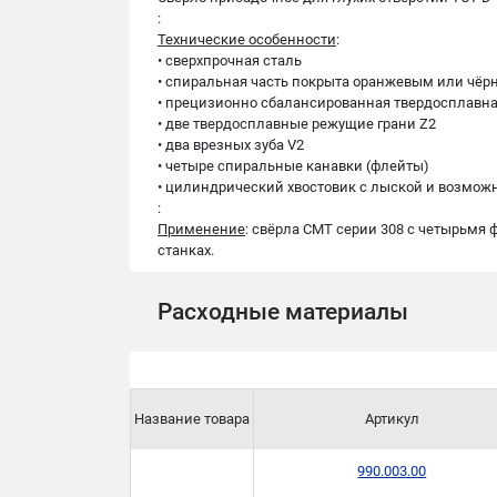
:
Технические особенности
:
• cверхпрочная сталь
• cпиральная часть покрыта оранжевым или ч
• прецизионно сбалансированная твердосплавн
• две твердосплавные режущие грани Z2
• два врезных зуба V2
• четыре спиральные канавки (флейты)
• цилиндрический хвостовик с лыской и возмож
:
Применение
: свёрла СМТ серии 308 с четырьмя
станках.
Расходные материалы
Название товара
Артикул
990.003.00