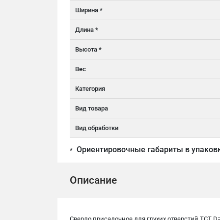
Ширина *
Длина *
Высота *
Вес
Категория
Вид товара
Вид обработки
Ориентировочные габариты в упаков
*
Описание
Сверло присадочное для глухих отверстий TCT D=