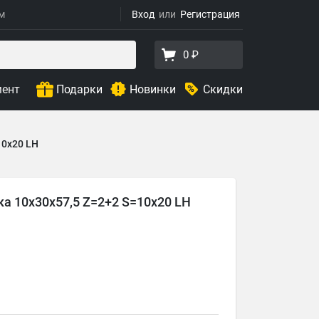
ям
Вход
Регистрация
0 ₽
мент
Подарки
Новинки
Скидки
10x20 LH
а 10x30x57,5 Z=2+2 S=10x20 LH