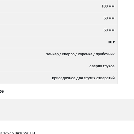
100 мм
50 мм
50 мм
30 г
зенкер / сверло / коронка / пробочник
сверло глухое
присадочное для глухих отверстий
ке
10x57,5 S=10x20 LH