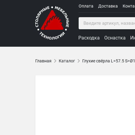
Оплата
Доставка
Конт
Расходка
Оснастка
И
Главная
Каталог
Глухие свёрла L=57.5 S=Ø