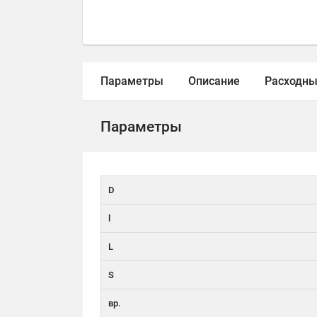
Параметры
Описание
Расходны
Параметры
D
l
L
S
вр.