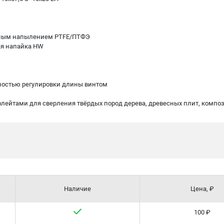
ёрным напылением PTFE/ПТФЭ
ая напайка HW
ностью регулировки длины винтом
 флейтами для сверления твёрдых пород дерева, древесных плит, комп
Наличие
Цена, ₽
100 ₽