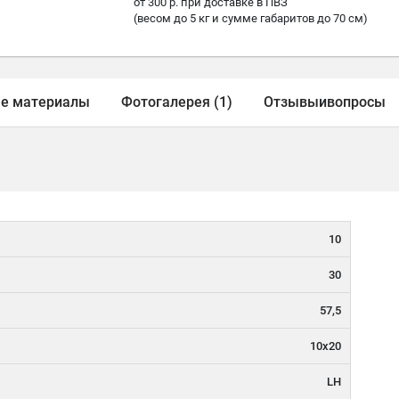
от 300 р. при доставке в ПВЗ
(весом до 5 кг и сумме габаритов до 70 см)
е материалы
Фотогалерея (1)
Отзывы
и
вопросы
10
30
57,5
10x20
LH