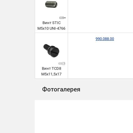
Винт STIC
M5x10 UNI-4766
990.088.00
Винт TCD8
M5x11,5x17
Фотогалерея