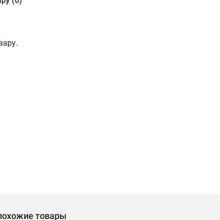
ру (0)
вару.
похожие товары