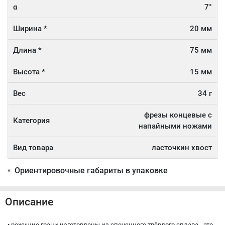
α
7°
Ширина *
20 мм
Длина *
75 мм
Высота *
15 мм
Вес
34 г
фрезы концевые с
Категория
напайными ножами
Вид товара
ласточкин хвост
Ориентировочные габариты в упаковке
*
Описание
• режущие грани изготовлены из спеченного твёрдого сплава - это