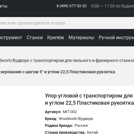
акты
8 (499) 677-52-52
9:00 — 17:30 по будн
нструмент
Станки
Крепёж
Материалы
Ручной инстру
dwork/Вудворк с транспортиром для пильного и фрезерного станко
зерования с шагом 5° и углом 22,5 Пластиковая рукоятка
Упор угловой с транспортиром для
и углом 22,5 Пластиковая рукоятк
Артикул:
MIT-002
Бренд:
Woodwork/Вудворк
Родина бренда:
Россия
Страна производства:
Китай