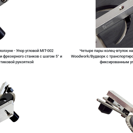
лзуне - Упор угловой MIT-002
Четыре пары колец-втулок на
и фрезерного станков с шагом 5° и
Woodwork/Вудворк с транспортиром
стиковой рукояткой
фиксированным угл