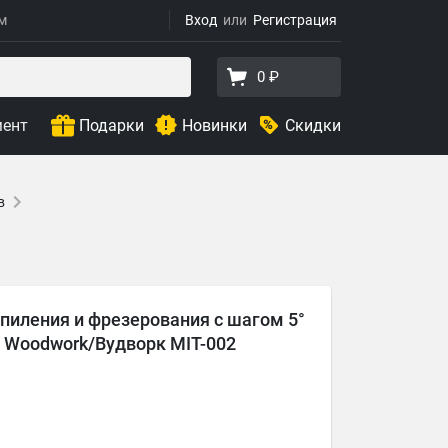
ям
Вход
Регистрация
0 ₽
мент
Подарки
Новинки
Скидки
в
 пиления и фрезерования с шагом 5°
а Woodwork/Вудворк MIT-002