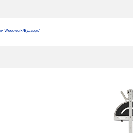
ки Woodwork/Вудворк"