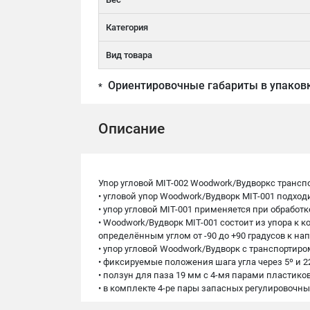
Категория
Вид товара
Ориентировочные габариты в упаков
*
Описание
Упор угловой MIT-002 Woodwork/Вудворкс транспо
• угловой упор Woodwork/Вудворк MIT-001 подхо
• упор угловой MIT-001 применяется при обработк
• Woodwork/Вудворк MIT-001 состоит из упора к 
определённым углом от -90 до +90 градусов к н
• упор угловой Woodwork/Вудворк с транспортир
• фиксируемые положения шага угла через 5º и 22
• ползун для паза 19 мм с 4-мя парами пластико
• в комплекте 4-ре пары запасных регулировочны