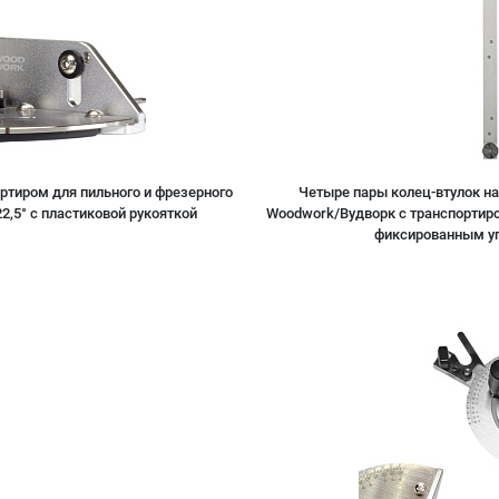
ортиром для пильного и фрезерного
Четыре пары колец-втулок на
2,5° c пластиковой рукояткой
Woodwork/Вудворк с транспортиром
фиксированным угл