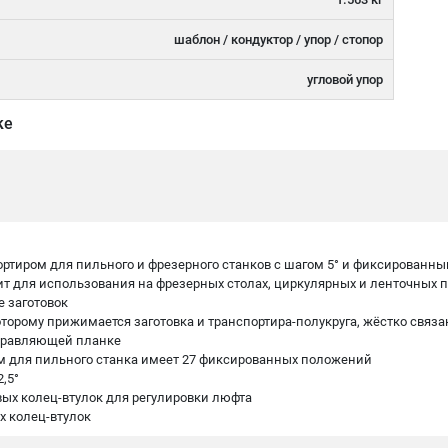
шаблон / кондуктор / упор / стопор
угловой упор
ке
ртиром для пильного и фрезерного станков с шагом 5° и фиксированным
дит для использования на фрезерных столах, циркулярных и ленточных 
е заготовок
которому прижимается заготовка и транспортира-полукруга, жёстко связ
аправляющей планке
ом для пильного станка имеет 27 фиксированных положений
,5°
вых колец-втулок для регулировки люфта
х колец-втулок