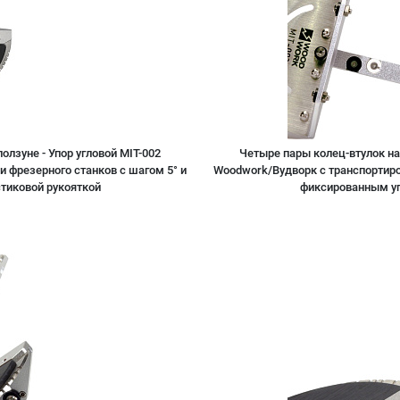
лзуне - Упор угловой MIT-002
Четыре пары колец-втулок на
и фрезерного станков с шагом 5° и
Woodwork/Вудворк с транспортиром
стиковой рукояткой
фиксированным угл