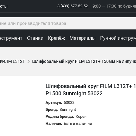
акты
8 (499) 677-52-52
9:00 — 17:30 по будн
нструмент
Станки
Крепёж
Материалы
Ручной инстру
/ФИЛМ L312T
Шлифовальный круг FILM L312T+ 150мм на липучке
Шлифовальный круг FILM L312T+ 15
Р1500 Sunmight 53022
Артикул:
53022
Бренд:
Sunmight
Родина бренда:
Корея
Наличие:
Есть в наличии