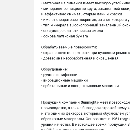
• материал из линейки имеет высокую устойчиво
• минеральное покрытие круга, закаленный окс
и эффективно снимать старые лаки и краски
• имеют стеаратовое покрытие, за счет которого
• тип минерала высокопрочный закаленный ок
• связующее синтетическая смола
• основа латексная бумага
Обрабатываемые поверхности
:
• окрашенные поверхности при кузовном ремонт
• древесина необработанная и окрашенная
Оборудование:
• ручное шлифование
• вибрационные машинки
• орбитальные и эксцентриковые машинки
Продукция компании
Sunmight
имеет превосходны
производства, а также благодаря строжайшему к
и это один из факторов, которыми обусловлен у
абразивные материалы. Основанная в 1961 году,
уровня качества. В настоящее время продукция 
из США и многих других государств.