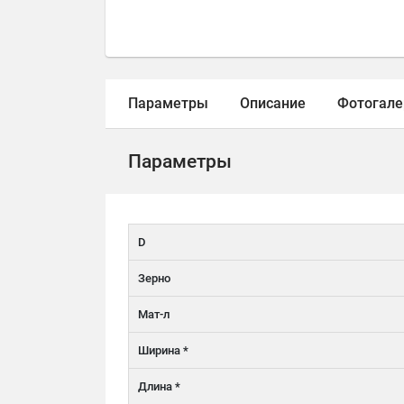
Параметры
Описание
Фотогале
Параметры
D
Зерно
Мат-л
Ширина *
Длина *