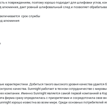
сть к повреждениям, поэтому хорошо подходит для шлифовки углов, ко
ид алюминия, дает ровный шлифовальный след и позволяет обрабатыва
 увеличивается срок службы
сид алюминия
е
е характеристики. Добиться такого высокого уровня качества удается
онтролю качества. Sunmight работает в тесном сотрудничестве с миров
спех компании. Именно Sunmight является самой первой компанией в Ко
 эта фирма сразу определилась с приоритетами и сосредоточила свое 
Sunmight хорошо известна во всем мире. Среди основных потребителей 