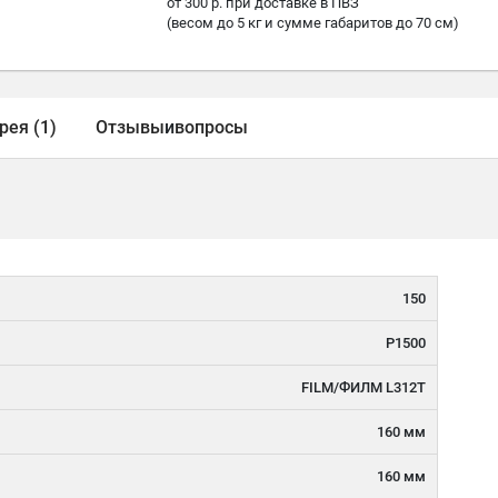
от 300 р. при доставке в ПВЗ
(весом до 5 кг и сумме габаритов до 70 см)
рея (1)
Отзывы
и
вопросы
150
P1500
FILM/ФИЛМ L312T
160 мм
160 мм