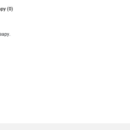
ру (0)
вару.