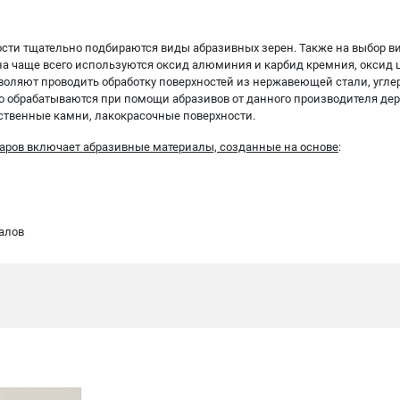
ости тщательно подбираются виды абразивных зерен. Также на выбор в
на чаще всего используются оксид алюминия и карбид кремния, оксид ц
оляют проводить обработку поверхностей из нержавеющей стали, углер
о обрабатываются при помощи абразивов от данного производителя дер
сственные камни, лакокрасочные поверхности.
аров включает абразивные материалы, созданные на основе
:
алов