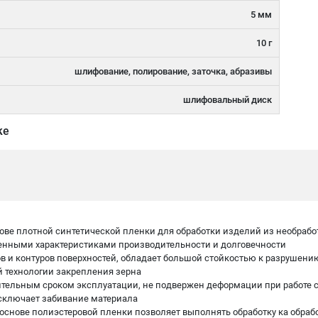
5 мм
10 г
шлифование, полирование, заточка, абразивы
шлифовальный диск
ке
нове плотной синтетической пленки для обработки изделий из необраб
чшенными характеристиками производительности и долговечности
ов и контуров поверхностей, обладает большой стойкостью к разрушени
й технологии закрепления зерна
ительным сроком эксплуатации, не подвержен деформации при работе
 исключает забивание материала
основе полиэстеровой пленки позволяет выполнять обработку ка обраб