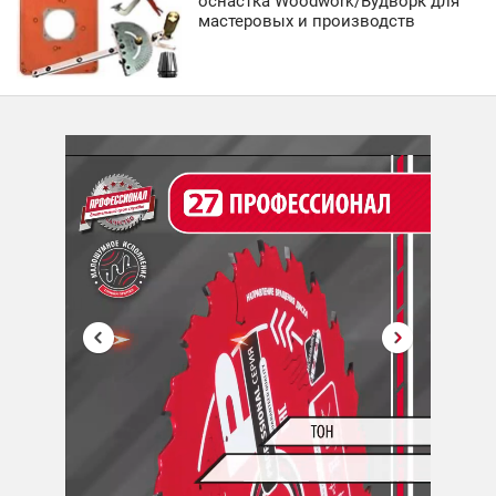
оснастка Woodwork/Вудворк для
мастеровых и производств