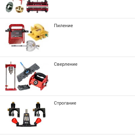
Пиление
Сверление
Строгание