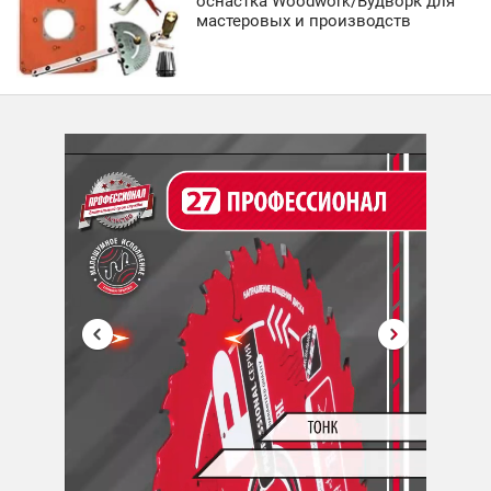
оснастка Woodwork/Вудворк для
мастеровых и производств