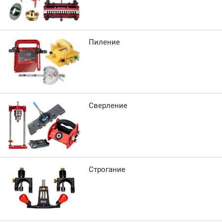
Пиление
Сверление
Строгание