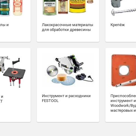
алы и
Лакокрасочные материалы
Крепёж
для обработки древесины
Инструмент и расходники
Приспособле
 и
FESTOOL
инструмент и
ET
Woodwork/Ву
мастеровых и