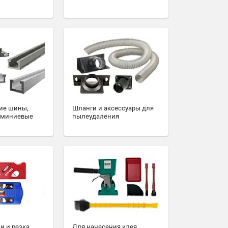
ие шины,
Шланги и аксессуары для
юминиевые
пылеудаления
и и резка
Для нанесения клея