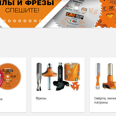
1
2
3
4
5
6
7
8
9
10
Фрезы
Свёрла, зенк
ки
патроны