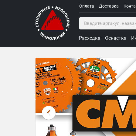
Оплата
Доставка
Конт
Расходка
Оснастка
И
Столярные Мебельные Техн