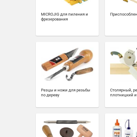
MICROJIG для пиления и
Приспособлен
фрезерования
Резцы и ножи для резьбы
Столярный, р
по дереву
плотницкий и