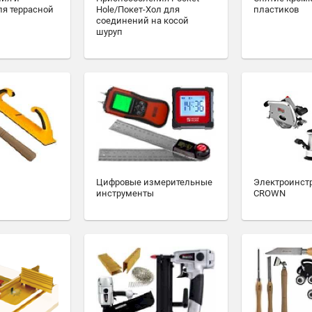
ля террасной
Hole/Покет-Хол для
пластиков
соединений на косой
шуруп
Цифровые измерительные
Электроинст
инструменты
CROWN