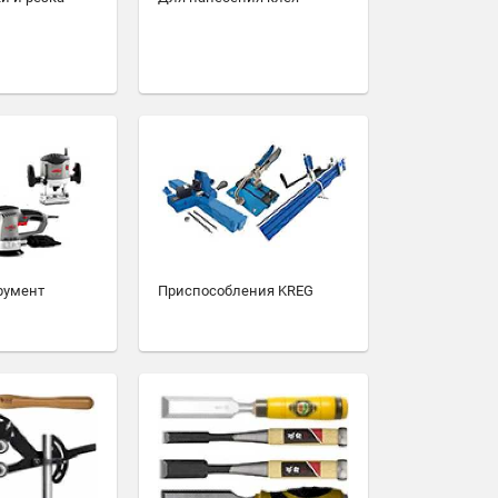
румент
Приспособления KREG