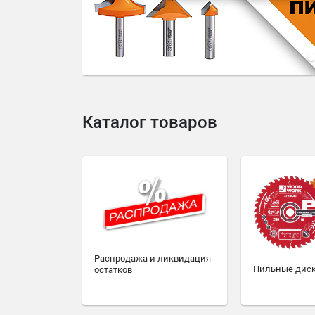
4
5
6
7
8
9
10
Каталог товаров
Распродажа и ликвидация
Пильные дис
остатков