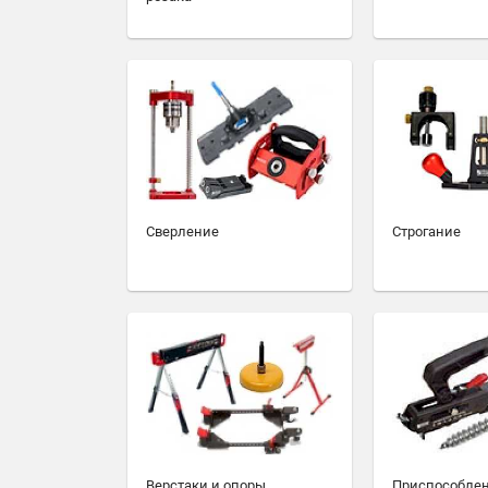
Сверление
Строгание
Верстаки и опоры
Приспособлен