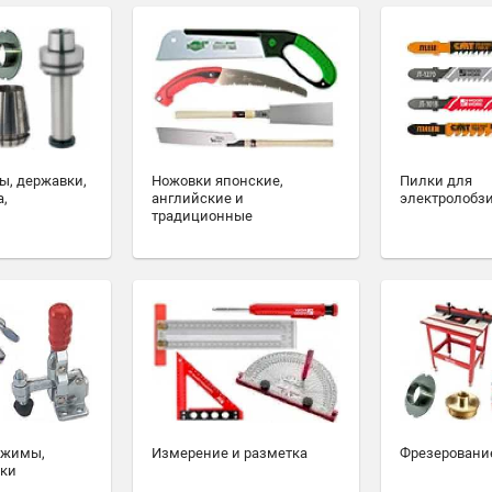
ы, державки,
Ножовки японские,
Пилки для
а,
английские и
электролобз
традиционные
ажимы,
Измерение и разметка
Фрезеровани
ски