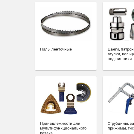
Пилы ленточные
Цанги, патрон
втулки, кольц
подшипники
Принадлежности для
Струбцины, з
мультифункционального
прижимы, ти
резака