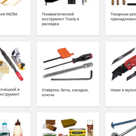
ия INCRA
Пневматический
Токарные ре
инструмент Trusty и
принадлежн
расходка
езчицкий и
Отвёртки, биты, насадки,
Ножи и муль
нструмент
ключи