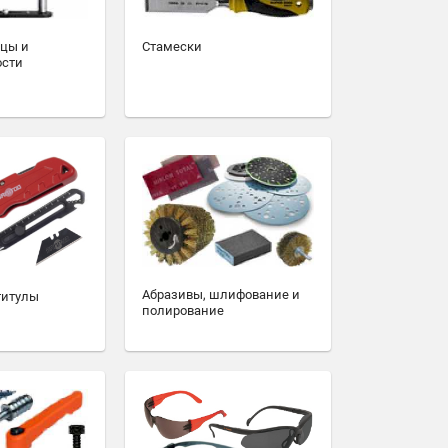
зцы и
Стамески
ости
Абразивы, шлифование и
титулы
полирование