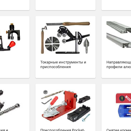
Токарные инструменты и
Направляющ
приспособления
профили ал
ия и
Приспособления Pocket-
Снятие кромк