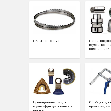
Пилы ленточные
Цанги, патрон
втулки, кольц
подшипники
Принадлежности для
Струбцины, з
мультифункционального
прижимы, ти
резака