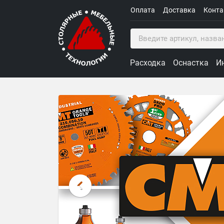
Оплата
Доставка
Конт
Расходка
Оснастка
И
Столярные Мебельные Техн