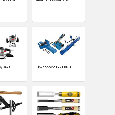
румент
Приспособления KREG