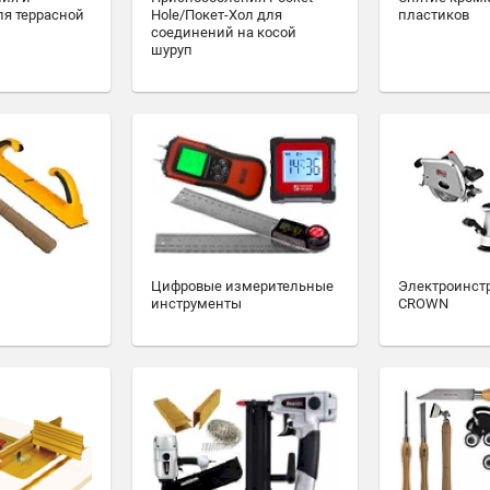
ля террасной
Hole/Покет-Хол для
пластиков
соединений на косой
шуруп
Цифровые измерительные
Электроинст
инструменты
CROWN