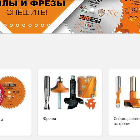
1
2
3
4
5
6
7
8
9
10
Фрезы
Свёрла, зенк
ки
патроны