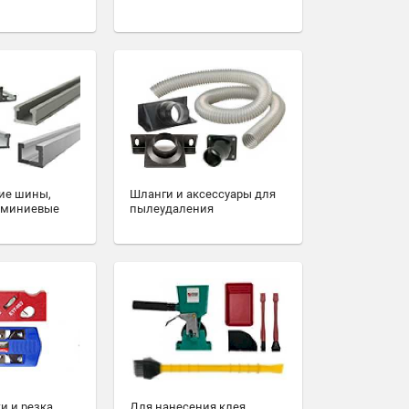
ие шины,
Шланги и аксессуары для
юминиевые
пылеудаления
и и резка
Для нанесения клея