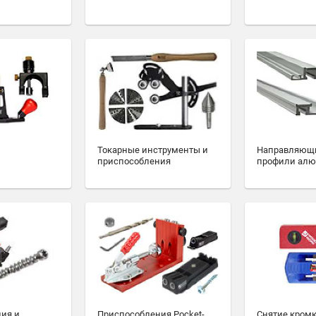
Токарные инструменты и
Направляющ
приспособления
профили ал
ия и
Приспособления Pocket-
Снятие кромк