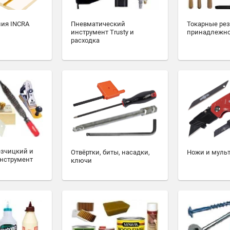
ия INCRA
Пневматический
Токарные ре
инструмент Trusty и
принадлежн
расходка
езчицкий и
Отвёртки, биты, насадки,
Ножи и муль
нструмент
ключи