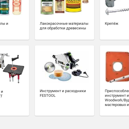
алы и
Лакокрасочные материалы
Крепёж
для обработки древесины
Инструмент и расходники
Приспособле
 и
FESTOOL
инструмент и
ET
Woodwork/Ву
мастеровых и