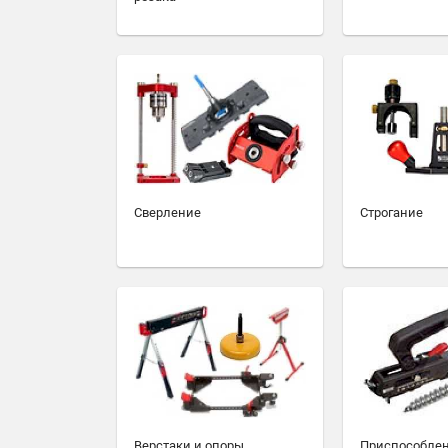
Сверление
Строгание
Верстаки и опоры
Приспособлен