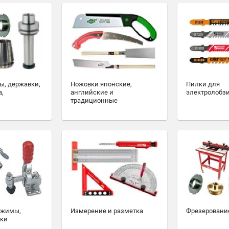
ы, державки,
Ножовки японские,
Пилки для
а,
английские и
электролобз
традиционные
ажимы,
Измерение и разметка
Фрезеровани
ски