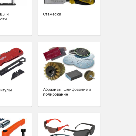
зцы и
Стамески
ости
Абразивы, шлифование и
титулы
полирование