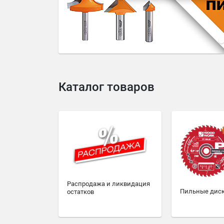
4
5
6
7
8
9
10
Каталог товаров
Распродажа и ликвидация
Пильные дис
остатков