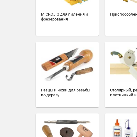
MICROJIG для пиления и
Приспособлен
фрезерования
Резцы и ножи для резьбы
Столярный, р
по дереву
плотницкий и