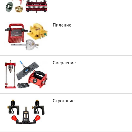
Пиление
Сверление
Строгание