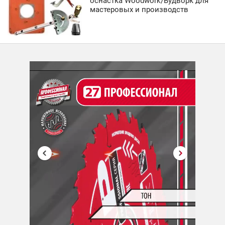
оснастка Woodwork/Вудворк для
мастеровых и производств