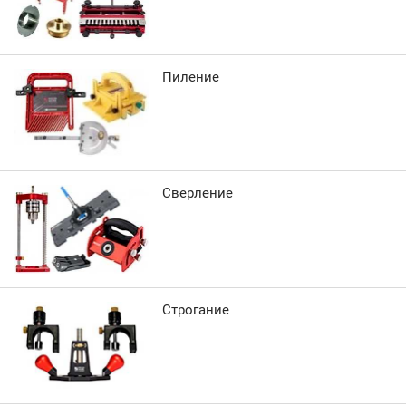
Пиление
Сверление
Строгание