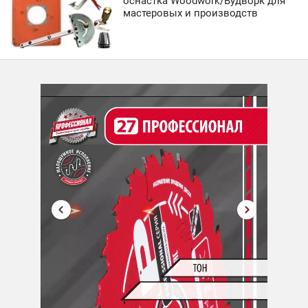
оснастка Woodwork/Вудворк для
мастеровых и производств